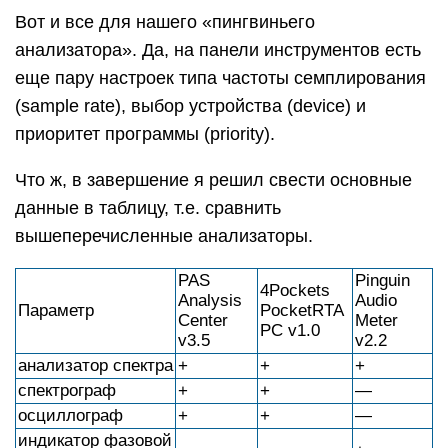
Вот и все для нашего «пингвиньего
анализатора». Да, на панели инструментов есть
еще пару настроек типа частоты семплирования
(sample rate), выбор устройства (device) и
приоритет программы (priority).
Что ж, в завершение я решил свести основные
данные в таблицу, т.е. сравнить
вышеперечисленные анализаторы.
PAS
Pinguin
4Pockets
Analysis
Audio
Параметр
PocketRTA
Center
Meter
PC v1.0
v3.5
v2.2
анализатор спектра
+
+
+
спектрограф
+
+
—
осциллограф
+
+
—
индикатор фазовой