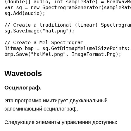
(double[] audio, int sampleRate) = ReadWavMo
var sg = new SpectrogramGenerator(sampleRat
sg.Add(audio);

// Create a traditional (linear) Spectrogram
sg.SaveImage("hal.png");

// Create a Mel Spectrogram

Bitmap bmp = sg.GetBitmapMel(melSizePoints: 
bmp.Save("halMel.png", ImageFormat.Png);
Wavetools
Осцилограф.
Эта программа имитирует двухканальный
запоминающий осциллограф.
Следующие элементы управления доступны: