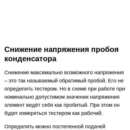
номинально допустимом значении напряжения
элемент ведёт себя как пробитый. При этом он
будет измеряться тестером как рабочий.
Определить можно постепенной подачей
напряжения от отдельного источника питания до
величины, указанной на корпусе. У неисправного
конденсатора пробой будет происходить раньше
этой величины. Электролит закипит, и корпус
начнёт греться.