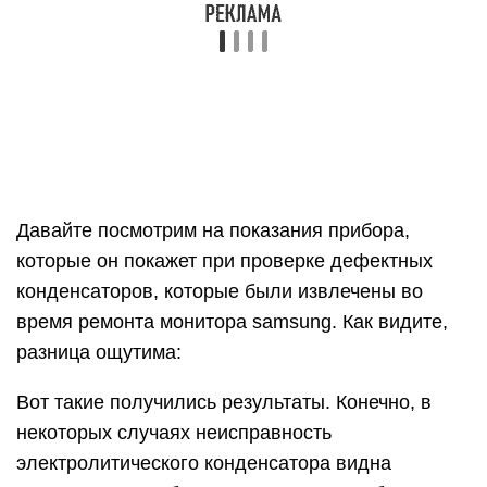
разница ощутима:
Вот такие получились результаты. Конечно, в
некоторых случаях неисправность
электролитического конденсатора видна
визуально. Но в большинстве случаев без
прибора обойтись сложно. К тому же я
тестировал данный прибор на двух платах,
проверяя конденсаторы, не выпаивая их.
Устройство показало неплохие результаты,
только в некоторых случаях нужно соблюдать
полярность. Поэтому я советую купить такой
прибор, и вы сможете измерять ёмкость
конденсаторов своими руками.