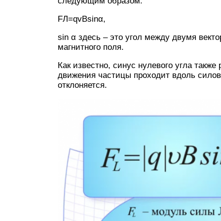
следующим образом:
FЛ=qvBsinα,
sin α здесь – это угол между двумя век
магнитного поля.
Как известно, синус нулевого угла также
движения частицы проходит вдоль силовы
отклоняется.