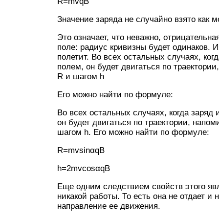
R=mvqB
Значение заряда не случайно взято как 
Это означает, что неважно, отрицательн
поле: радиус кривизны будет одинаков. И
полетит. Во всех остальных случаях, ког
полем, он будет двигаться по траектор
R и шагом h
Его можно найти по формуле:
Во всех остальных случаях, когда заряд
он будет двигаться по траектории, нап
шагом h. Его можно найти по формуле:
R=mvsinαqB
h=2mvcosαqB
Еще одним следствием свойств этого явл
никакой работы. То есть она не отдает и
направление ее движения.