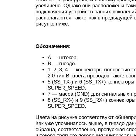
увеличено. Однако они расположены так
подключения устройств ранних поколений.
располагаются также, как в предыдущей 
рисунке ниже.
Обозначения:
А — штекер.
В — гнездо.
1, 2, 3, 4 — коннекторы полностью 
2.0 тип В, цвета проводов также сов
5 (SS_TХ-) и 6 (SS_ТХ+) коннекторы
SUPER_SPEED.
7 — масса (GND) для сигнальных пр
8 (SS_RX-) и 9 (SS_RX+) коннектор
SUPER_SPEED.
Цвета на рисунке соответствуют общепри
Как уже упоминалось выше, в гнездо дан
образца, соответственно, пропускная сп
штекера третьего поколения универсально