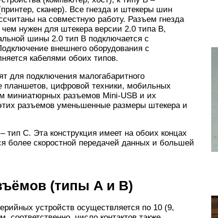
принтер, сканер). Все гнезда и штекеры шин
ассчитаны на совместную работу. Разъем гнезда
 чем нужен для штекера версии 2.0 типа B,
альной шины 2.0 тип B подключается с
 Подключение внешнего оборудования с
няется кабелями обоих типов.
дят для подключения малогабаритного
е планшетов, цифровой техники, мобильных
м миниатюрных разъемов Mini-USB и их
этих разъемов уменьшенные размеры штекера и
тип C. Эта конструкция имеет на обоих концах
ся более скоростной передачей данных и большей
зъёмов (типы A и B)
ерийных устройств осуществляется по 10 (9,
, соответственно, число контактов также