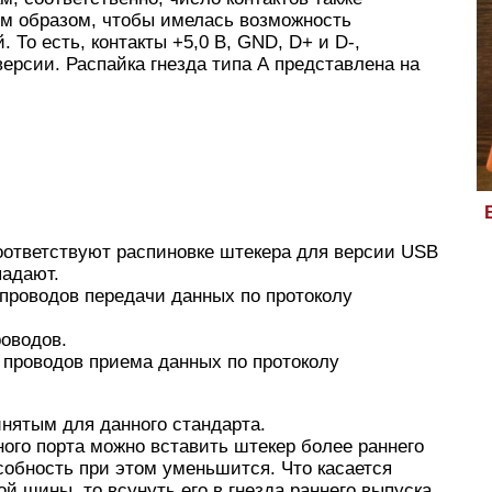
им образом, чтобы имелась возможность
 То есть, контакты +5,0 В, GND, D+ и D-,
версии. Распайка гнезда типа А представлена на
соответствуют распиновке штекера для версии USB
падают.
 проводов передачи данных по протоколу
оводов.
ы проводов приема данных по протоколу
нятым для данного стандарта.
ного порта можно вставить штекер более раннего
особность при этом уменьшится. Что касается
й шины, то всунуть его в гнезда раннего выпуска