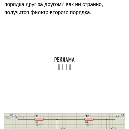
фильтра третьего порядка
В приведенных схемах мы строили АЧХ фильтра
без внутреннего сопротивления генератора а
также без нагрузки. То есть в данном случае
сопротивление на выходе фильтра равняется
бесконечности. Значит, желательно делать так,
чтобы каждый последующий каскад имел
значительно бОльшее входное сопротивление,
чем предыдущий. В настоящее время
каскадирование звеньев уже кануло в лету и
сейчас используют активные фильтры, которые
построены на ОУ.