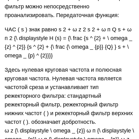
фильтр можно непосредственно
проанализировать. Передаточная функция:
ЧАС ( s ) знак равно s 2 + ω z 2 s 2 + ω п Q s + ω
п 2 {\ displaystyle H (s) = {\ frac {s ^ {2} + \ omega _
{z} ^ {2}} {s ^ {2} + {\ frac {\ omega _ {p}} {Q} } s + \
omega _ {p} ^ {2}}}}
Здесь нулевая круговая частота и полюсная
круговая частота. Нулевая частота является
частотой среза и устанавливает тип
режекторного фильтра: стандартный
режекторный фильтр, режекторный фильтр
нижних частот ( ) и режекторный фильтр верхних
частот ( ). обозначает добротность.
ω z {\ displaystyle \ omega _ {z}} ω п {\ displaystyle \