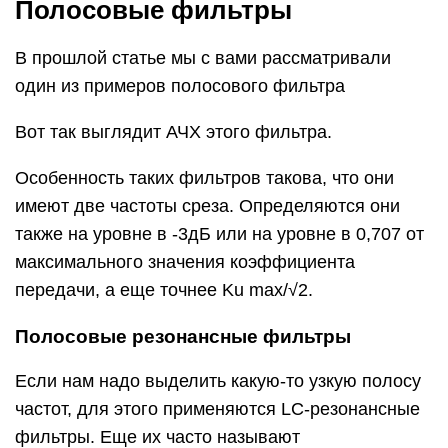
LC-контур в сочетании с резистором R образует
делитель напряжения. Катушка и конденсатор в
паре создают параллельный колебательный
контур, который на частоте резонанса будет
иметь очень высокий импеданс, в народе –
обрыв цепи. В результате, на выходе цепи при
резонансе будет значение входного напряжения,
при условии если мы к выходу такого фильтра
не цепляем никакой нагрузки.