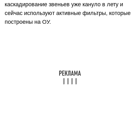
имеют две частоты среза. Определяются они
также на уровне в -3дБ или на уровне в 0,707 от
максимального значения коэффициента
передачи, а еще точнее Ku max/√2.
Полосовые резонансные фильтры
Если нам надо выделить какую-то узкую полосу
частот, для этого применяются LC-резонанcные
фильтры. Еще их часто называют
избирательными. Давайте рассмотрим одного из
их представителя.