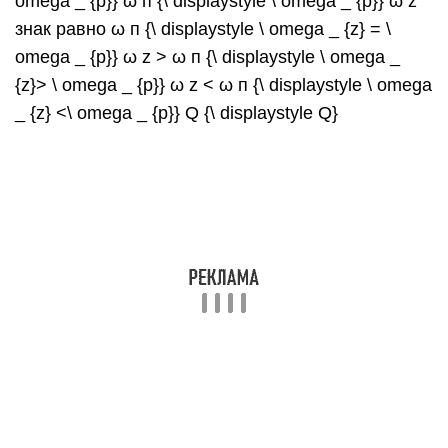
omega _ {p}} ω п {\ displaystyle \ omega _ {p}} ω z
знак равно ω п {\ displaystyle \ omega _ {z} = \
omega _ {p}} ω z > ω п {\ displaystyle \ omega _
{z}> \ omega _ {p}} ω z < ω п {\ displaystyle \ omega
_ {z} <\ omega _ {p}} Q {\ displaystyle Q}
Для стандартного режекторного фильтра
формулировку можно переписать как
ЧАС ( s ) знак равно s 2 + ω 2 s 2 + ω c s + ω 2 , {\
displaystyle H (s) = {\ frac {s ^ {2} + \ omega _ {0} ^
{2}} {s ^ {2} + \ omega _ {c} s + \ omega _ {0} ^
{2}}},}
где — центральная частота отклонения, а —
ширина полосы отклонения.
ω {\ displaystyle \ omega _ {0}} ω c {\ displaystyle \
omega _ {c}}