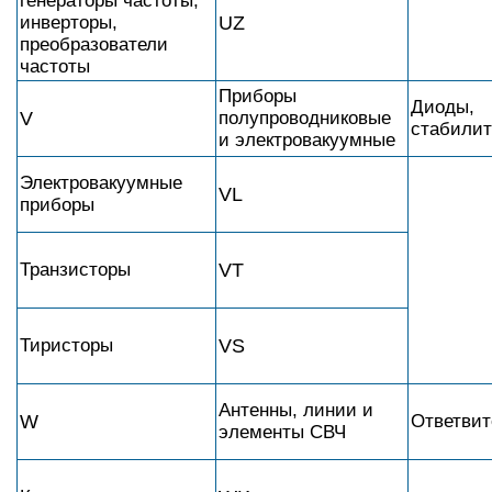
генераторы частоты,
инверторы,
UZ
преобразователи
частоты
Приборы
Диоды,
V
полупроводниковые
стабили
и электровакуумные
Электровакуумные
VL
приборы
Транзисторы
VT
Тиристоры
VS
Антенны, линии и
W
Ответвит
элементы СВЧ