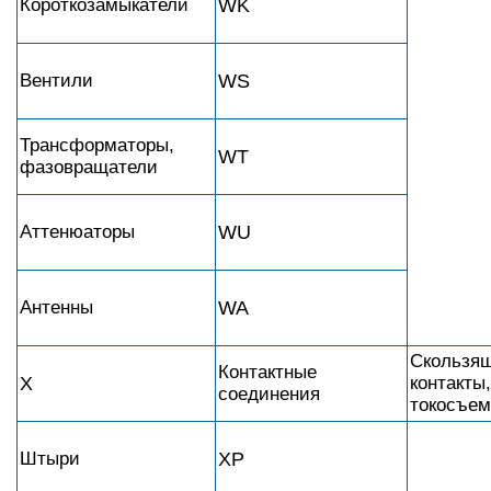
Короткозамыкатели
WK
Вентили
WS
Трансформаторы,
WT
фазовращатели
Аттенюаторы
WU
Антенны
WA
Скользя
Контактные
X
контакты,
соединения
токосъем
Штыри
XP