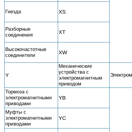
Гнезда
XS
Разборные
XT
соединения
Высокочастотные
XW
соединители
Механические
устройства с
Y
Электром
электромагнитным
приводом
Тормоза с
электромагнитными
YB
приводами
Муфты с
электромагнитными
YC
приводами