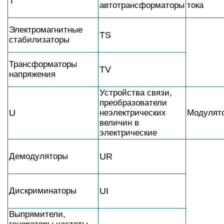
T
автотрансформаторы
тока
Электромагнитные
TS
стабилизаторы
Трансформаторы
TV
напряжения
Устройства связи,
преобразователи
U
неэлектрических
Модулят
величин в
электрические
Демодуляторы
UR
Дискриминаторы
UI
Выпрямители,