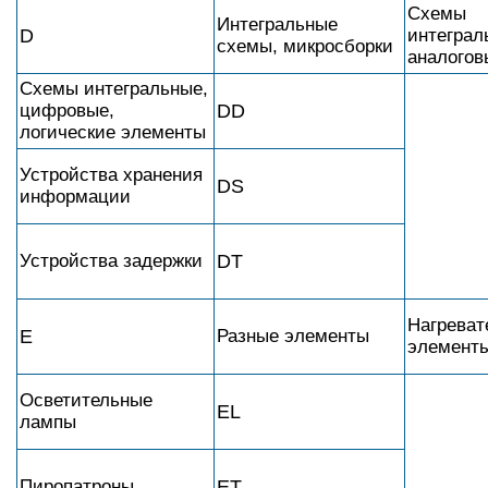
Схемы
Интегральные
D
интеграл
схемы, микросборки
аналогов
Схемы интегральные,
цифровые,
DD
логические элементы
Устройства хранения
DS
информации
Устройства задержки
DT
Нагреват
E
Разные элементы
элемент
Осветительные
EL
лампы
Пиропатроны
ET