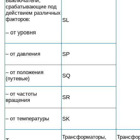
Выключатели,
срабатывающие под
действием различных
факторов:
SL
– от уровня
– от давления
SP
– от положения
SQ
(путевые)
– от частоты
SR
вращения
– от температуры
SK
Трансформаторы,
Трансфо