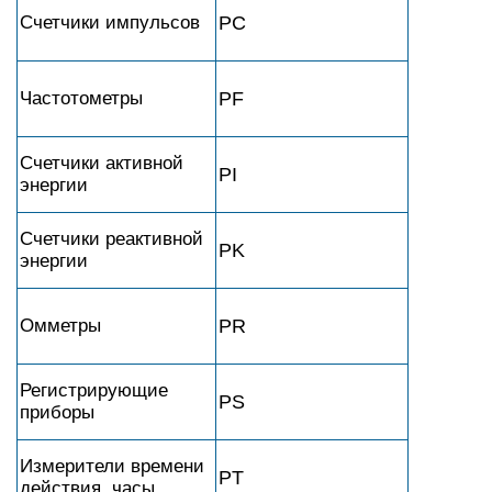
Счетчики импульсов
PC
Частотометры
PF
Счетчики активной
PI
энергии
Счетчики реактивной
PK
энергии
Омметры
PR
Регистрирующие
PS
приборы
Измерители времени
PT
действия, часы