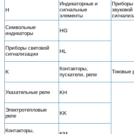
Индикаторные и
Приборы
H
сигнальные
звуковой
элементы
сигнализ
Символьные
HG
индикаторы
Приборы световой
HL
сигнализации
Контакторы,
K
Токовые 
пускатели, реле
Указательные реле
KH
Электротепловые
KK
реле
Контакторы,
KM