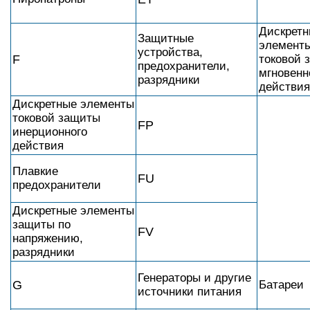
Дискрет
Защитные
элемент
устройства,
F
токовой 
предохранители,
мгновенн
разрядники
действия
Дискретные элементы
токовой защиты
FP
инерционного
действия
Плавкие
FU
предохранители
Дискретные элементы
защиты по
FV
напряжению,
разрядники
Генераторы и другие
G
Батареи
источники питания