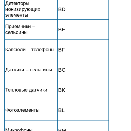
Детекторы
ионизирующих
BD
элементы
Приемники –
BE
сельсины
Капсюли – телефоны
BF
Датчики – сельсины
BC
Тепловые датчики
BK
Фотоэлементы
BL
Микрофоны
BM