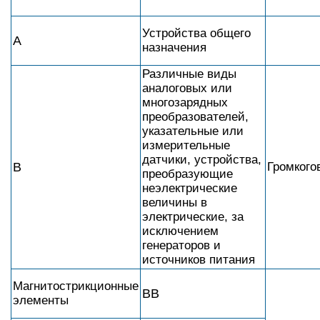
Устройства общего
A
назначения
Различные виды
аналоговых или
многозарядных
преобразователей,
указательные или
измерительные
датчики, устройства,
B
Громкого
преобразующие
неэлектрические
величины в
электрические, за
исключением
генераторов и
источников питания
Магнитострикционные
BB
элементы