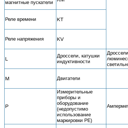
магнитные пускатели
Реле времени
KT
Реле напряжения
KV
Дроссел
Дроссели, катушки
L
люминес
индуктивности
светильн
M
Двигатели
Измерительные
приборы и
оборудование
P
Амперме
(недопустимо
использование
маркировки РЕ)