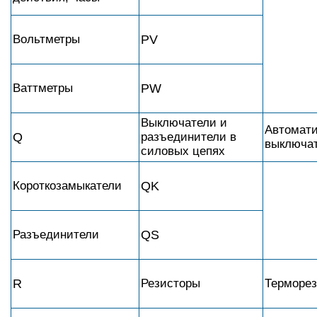
Вольтметры
PV
Ваттметры
PW
Выключатели и
Автомати
Q
разъединители в
выключа
силовых цепях
Короткозамыкатели
QK
Разъединители
QS
R
Резисторы
Терморе