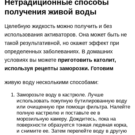
использовать покупную бутилированную воду
или очищенную при помощи фильтра. Налейте
полную кастрюлю и поставьте ее в
морозильную камеру. Дождитесь, пока на
поверхности образуется тонкая ледяная корка,
и снимите ее. Затем перелейте воду в другую
емкость и вновь отправьте в морозилку. На
этот раз дождитесь, пока замерзнет две трети
от общего объема. Слейте воду, которая не
замерзла. Оставшийся лед – это и есть тот
самый католит.
Если у вас не так много времени, можете
воспользоваться более быстрым способом.
Налейте жидкость в стеклянный или
керамический стакан и поставьте в морозилку.
Когда вода превратится в лед, достаньте его из
стакана и сполосните холодной водой. Затем
оставьте лед при комнатной температуре и
дайте ему растаять на 2/3. Это и будет
активированной водой. Оставшуюся часть
льда выбросьте.