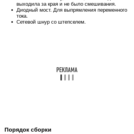
другу и на расстоянии примерно в 4 см.
К одному из электродов прикрепляется диод и
к его верхнему выходу подсоединяется
проводок. К другому электроду также
припаивается проволочка. Оба вывода
необходимо замкнуть на выключателе.
Если в конструкции будет использоваться
водонепроницаемый мешочек, то нужно надеть
его на пластину с диодом.
Если вместо брезентового мешка будет какая-
либо ёмкость, то нужно просто разместить её
внутри банки, и можно считать что сборка
прибора-активатора своими руками завершена.