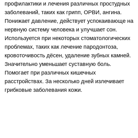
«Живая» вода — имеет щелочную среду и pH
8−11 един. Является хорошим стимулятором и
источником энергии для организма. Появляется
бодрость и силы, ускоряется регенерация клеток,
повышает давление, происходит улучшение
обмена веществ. Отлично помогает при ранах,
ожогах, пролежнях, язвах.
Где взять прибор для
активирования воды?
Легче, конечно, не заморачиваться и купить в
магазине. В каком? Достаточно ввести в
поисковике запрос и появится куча сайтов с
адресами магазинов в вашем городе, но цены у