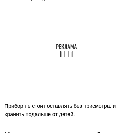
Прибор не стоит оставлять без присмотра, и
хранить подальше от детей.
Нетрадиционные способы
получения живой воды
Целебную жидкость можно получить и без
использования активаторов. Она может быть не
такой результативной, но окажет эффект при
определенных заболеваниях. В домашних
условиях вы можете
приготовить католит,
используя рецепты заморозки. Готовим
живую воду несколькими способами:
Заморозьте воду в кастрюле. Лучше