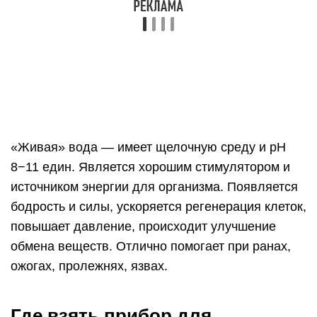
таких приборов довольно высокие, а если
разобраться, то там нет ничего сложного.
Поэтому аппарат для приготовления живой и
мёртвой воды вполне возможно изготовить
своими руками.
Для этого понадобится следующее:
Стеклянная тара — обычно используют
литровую банку.
Пластиковая крышка. Понадобится для
прикрепления электродов.
Два электрода. Один будет подключён
напрямую к проводу, это будет катод
(отрицательно заряженный), а другой
подключается через диод, это будет анод
(положительно заряженный). Электроды
обязательно нужно делать из очищенной
нержавеющей стали, или использовать
пищевой алюминий, из которого
изготавливают банки для напитков, потому что