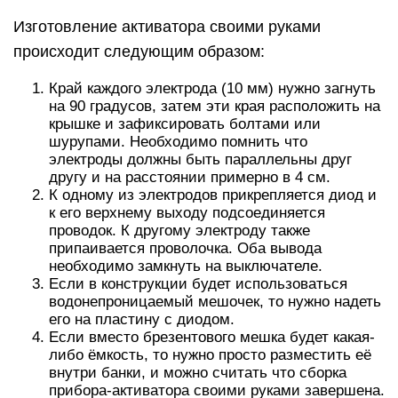
Можно приступать к производству живой и
мёртвой воды. Для этого нужно:
Наполнить обе ёмкости водой. Лучше брать
чистую родниковую. Если такой нет, то
подойдёт и обычная водопроводная, но ей
будет необходимо отстояться около суток.
Анод-пластина помещается в мешок, там будет
образовываться мёртвая вода, а катод-
пластина помещается в основную ёмкость, там
будет живая вода.
Осталось включить вилку в розетку и ждать от
5 до 10 минут.