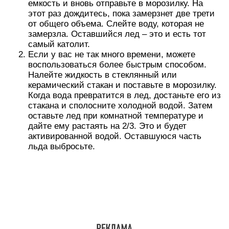
При заморозке первыми застывают вредные для
человека примеси. После проведения таких
процедур жидкость получает целебные свойства.
Характеристики живой и
мёртвой воды
«Мёртвая» вода — обладает кислотной средой и
pH неё от 2,5 до 5,5 ед. Используется для
профилактики и лечения различных простудных
заболеваний, таких как грипп, ОРВИ, ангина.
Понижает давление, действует успокаивающе на
нервную систему человека и улучшает сон.
Используется при некоторых стоматологических
проблемах, таких как лечение пародонтоза,
кровоточивость дёсен, удаление зубных камней.