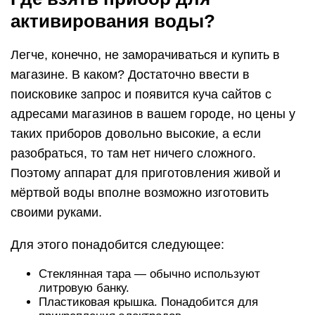
обычная нержавейка под действием
электрического тока высвобождает молекулы
тяжёлых металлов и такая вода станет
ядовитой и соответственно, непригодной для
питья.
Мешочек из плотной ткани (джинсовая,
брезентовая или любая подходящая), воздух
через такую ткань должен плохо проходить и
она должна быть водонепроницаемая.
Мешочек нужен для того, чтобы собрать
анолит на аноде. Можно сделать проще и взять
не мешочек, а любую ёмкость которая
поместится в банку, главное, чтобы вода не
выходила за края и не было смешивания.
Диодный мост. Для выпрямления переменного
тока.
Сетевой шнур со штепселем.