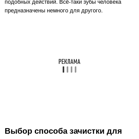
Верхний слой можно снять термическим
способом, а нижний – с помощью стриппера.
Жилы такого кабеля очень хрупкие и тонкие,
поэтому их легко повредить.
Кабель с фторопластовым покрытием.
Термоустойчивая изоляция, поддающаяся
снятию только механическим путем. Подойдет
нож электромонтера или стриппер.
Эмалированный провод. Если сечение меньше
0,2 кв. мм, то надо прибегнуть к
термохимическому методу с использованием
паяльника и хлорвиниловой изоленты. Провод
кладут на ленту, проводят по кабелю
паяльником – выделяемый хлор способствует
«отхождению» эмалированной оболочки с
провода.