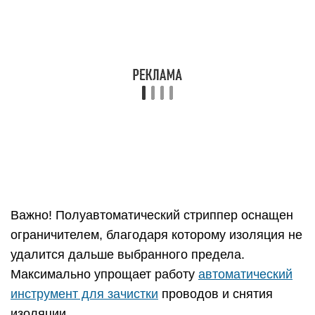
Максимально упрощает работу автоматический
инструмент для зачистки проводов и снятия
изоляции. Для удаления изоляции не требуется
подбирать диаметр сечения кабеля.
Приспособление имеет одно гнездо, размер
которого подстраивается автоматически под
заведенный кабель. Инструмент может
использоваться для проводов сечением 0,2-6
мм.
Стриппера бывают механическими,
полуавтоматическими и автоматическими
Автоматические стрипперы обладают
расширенной функциональностью, что
предполагает выполнение обжимки