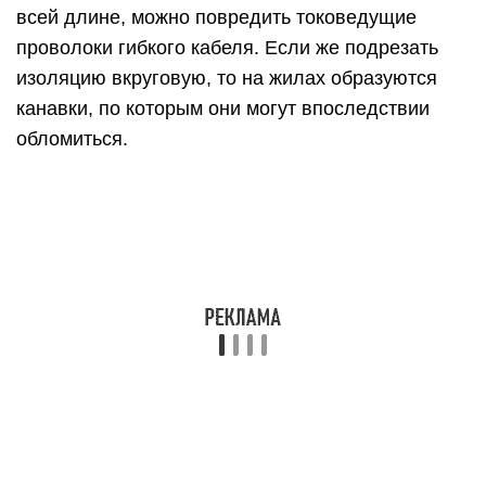
изоляцию любым инструментом, не повредив
жилы, однако подобных специалистов −
единицы. Как же быть тем, кто достаточного
опыта не имеет? В этом случае некоторые
советуют изготовить для снятия изоляции
специальное приспособление. Конечно, есть
«индивидуумы», использующие для зачистки
кабелей собственные зубы, но редакция Homius
предостерегает уважаемого читателя от
подобных действий. Всё-таки зубы человека
предназначены немного для другого.