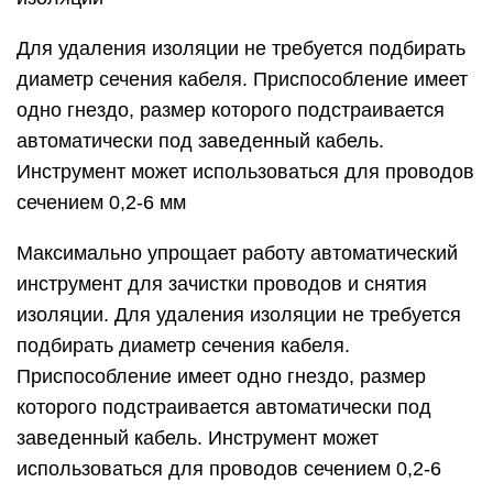
наконечников, обрезки концов кабеля, скрутки
многожильных проводов. Приспособление может
применяться для зачистки проводов с одинарной
и двойной изоляцией. Одна манипуляции
позволяет снять один слой. Для удаления
второй оплетки процедура повторяется.
Некоторые производители выпускают
специальный вид щипцов для снятия изоляции с
проводов, которые используются для обработки
витой пары. Инструмент выполнен в виде
зажима, оснащенного встроенным лезвием.
Такое приспособление может произвести
манипуляцию, способствующую точному и
аккуратному снятию внешней оболочки кабеля.
Данный инструмент позволяет обрабатывать