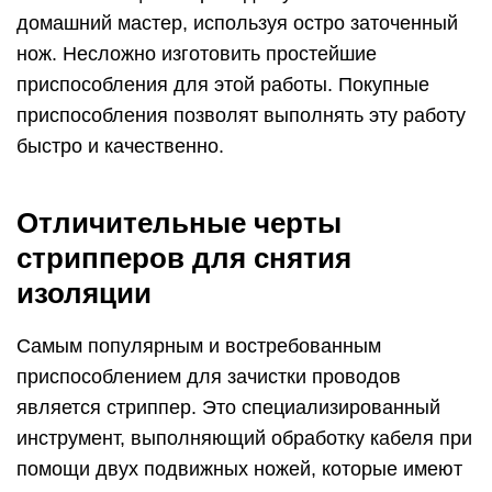
приспособлением для зачистки проводов
является стриппер. Это специализированный
инструмент, выполняющий обработку кабеля при
помощи двух подвижных ножей, которые имеют
полукруглую форму. Исходя из размера сечения
провода, выполняется выбор необходимого
калибра инструмента, что является гарантией
получения точной насечки и отсутствия
повреждения жилы.
Стриппер может быть механическим,
полуавтоматическим или автоматическим.
Первый вариант представлен ручным
приспособлением, имеющим простую
конструкцию, по внешнему виду напоминает
пассатижи. Ручной кабелерез применяется для