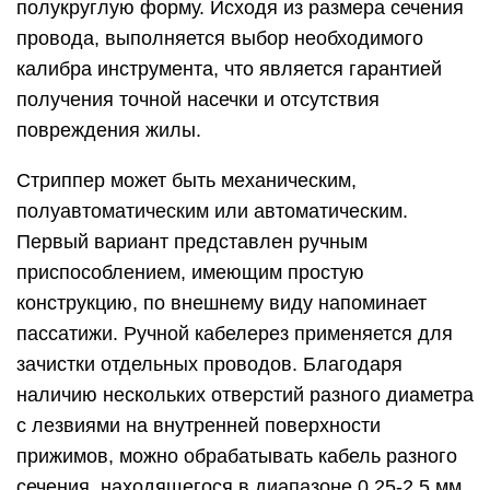
зачистки отдельных проводов. Благодаря
наличию нескольких отверстий разного диаметра
с лезвиями на внутренней поверхности
прижимов, можно обрабатывать кабель разного
сечения, находящегося в диапазоне 0,25-2,5 мм.
Важно! Стоимость механического стриппера
напрямую зависит от количества гнезд на губах
инструмента и их цифрового значения
Самым популярным инструментом для зачистки
проводов является механический стриппер
Данный тип стриппера имеет компактные
размеры и небольшой вес, что делает его
удобным и практичным в использовании. Для
снятия изоляции подбирается размер отверстия,