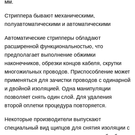
коаксиальные кабели для последующей
установки F-коннектора.
Для оптических волокон и силовых кабелей
существует особый тип полуавтоматического
станка для снятия изоляции с проводов,
благодаря которому обеспечивается высокая
точность зачистки изоляционного покрытия.
Такой инструмент имеет довольно высокую
стоимость и применяется профессионалами для
осуществления узкоспециализированных задач.
Важно! Этот тип стриппера позволяет снять
тончайшие слои изоляции с волоконно-
оптического кабеля
Для обработки витой пары используются