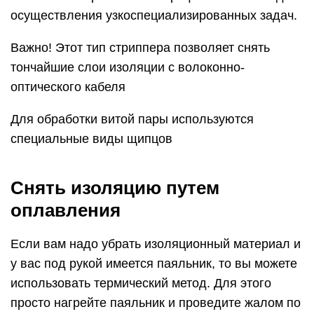
применять спецприспособление. К примеру,
отлично подойдет выжигатель по дереву, ранее
известный под названием «Узор».
Использование этого способа актуально при
старом материале. Когда он слишком долго
эксплуатируется обмотка становится хрупкой и
жесткой. Тем более, что чаще всего, из
распределительной коробки провода выступают
всего на пару сантиметров, так, что ни ножом, ни
кусачками их не зачистить. А вот если как раз
применить зажигалку или паяльник, то у вас
легко получится снять то, что задумали.
Нюансы, которые следует