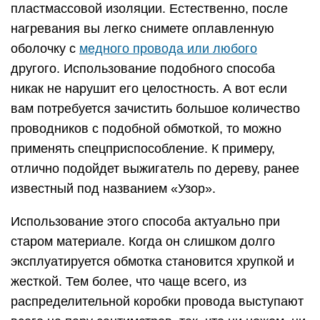
учесть при снятии изоляции с
жил
Многие не придают особого значения тому, каким
инструментом пользоваться для снятия
изоляции с жил кабелей. Однако именно
инструмент играет важную роль в долговечности
монтируемого соединения. Для примера можно
рассмотреть вариант с использованием
обычного резака. Если надрезать изоляцию по
всей длине, можно повредить токоведущие
проволоки гибкого кабеля. Если же подрезать
изоляцию вкруговую, то на жилах образуются
канавки, по которым они могут впоследствии
обломиться.