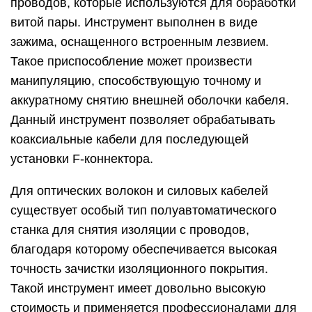
специальные виды щипцов
Снять изоляцию путем
оплавления
Если вам надо убрать изоляционный материал и
у вас под рукой имеется паяльник, то вы можете
использовать термический метод. Для этого
просто нагрейте паяльник и проведите жалом по
пластмассовой изоляции. Естественно, после
нагревания вы легко снимете оплавленную
оболочку с
медного провода или любого
другого. Использование подобного способа
никак не нарушит его целостность. А вот если
вам потребуется зачистить большое количество
проводников с подобной обмоткой, то можно