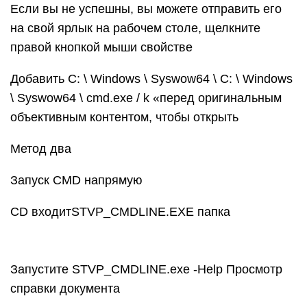
Если вы не успешны, вы можете отправить его
на свой ярлык на рабочем столе, щелкните
правой кнопкой мыши свойстве
Добавить C: \ Windows \ Syswow64 \ C: \ Windows
\ Syswow64 \ cmd.exe / k «перед оригинальным
объективным контентом, чтобы открыть
Метод два
Запуск CMD напрямую
CD входитSTVP_CMDLINE.EXE папка
Запустите STVP_CMDLINE.exe -Help Просмотр
справки документа