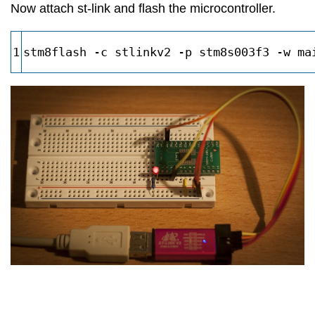
Now attach st-link and flash the microcontroller.
1
stm8flash -c stlinkv2 -p stm8s003f3 -w ma