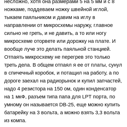
несложно, хотя она размерами 5 на 5 мм и с 8
ножкаме, поддеваем ножку швейной иглой,
тыкаем паяльником и давим на иглу в
направлении от микросхемы наружу, главное
сильно не греть, и не давить, а то или ногу
микросхеме оторвете или дорожку на плате. И
вообще луче это делать паяльной станцией.
Отпаять микросхему не перегрев это только
треть дела. В общем отпаял я ее от платы, сунул
в спичечный коробок, и потащил на работу, а по
дороге заехал на радиорынок и купил запчастей,
надо 4 резистора на 150 ом, один конденсатор
на 1 мкФ, разъем типа папа для LPT порта, по
умному он называется DB-25, еще можно купить
батарейку на 3 вольта, а можно взять 3,3 вольта
из компа.