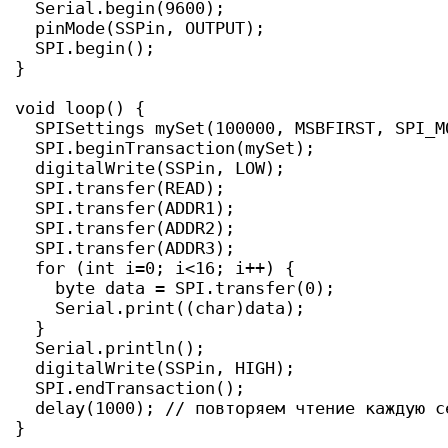
  Serial.begin(9600);

  pinMode(SSPin, OUTPUT);

  SPI.begin();  

}

void loop() { 

  SPISettings mySet(100000, MSBFIRST, SPI_MO
  SPI.beginTransaction(mySet);

  digitalWrite(SSPin, LOW);

  SPI.transfer(READ); 

  SPI.transfer(ADDR1);

  SPI.transfer(ADDR2);

  SPI.transfer(ADDR3);

  for (int i=0; i<16; i++) {

    byte data = SPI.transfer(0);

    Serial.print((char)data);

  }

  Serial.println();

  digitalWrite(SSPin, HIGH);

  SPI.endTransaction();

  delay(1000); // повторяем чтение каждую се