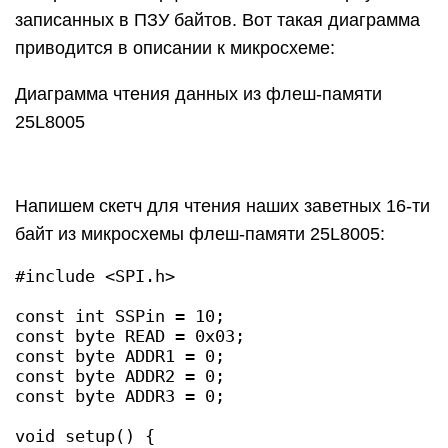
записанных в
ПЗУ
байтов. Вот такая диаграмма
приводится в описании к микросхеме:
Диаграмма чтения данных из флеш-памяти
25L8005
Напишем скетч для чтения наших заветных 16-ти
байт из микросхемы флеш-памяти 25L8005:
#include <SPI.h>

const int SSPin = 10;

const byte READ = 0x03;

const byte ADDR1 = 0;

const byte ADDR2 = 0;

const byte ADDR3 = 0;

void setup() {
