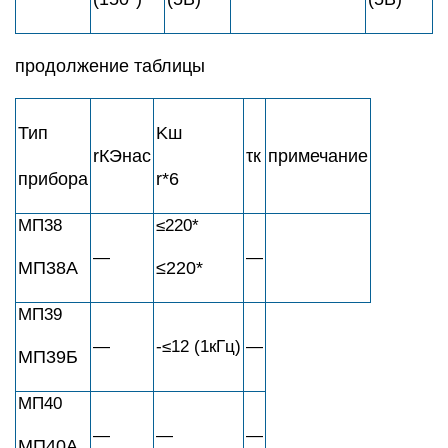
продолжение таблицы
Тип
Kш
rКЭнас
τк
примечание
прибора
r*6
МП38
≤220*
—
—
МП38А
≤220*
МП39
—
-≤12 (1кГц)
—
МП39Б
МП40
—
—
—
МП40А