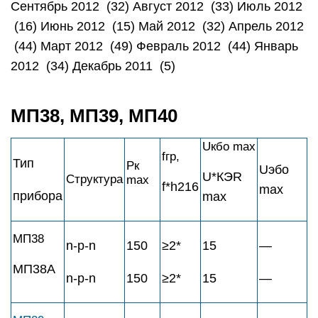
Сентябрь 2012 (32) Август 2012 (33) Июль 2012
(16) Июнь 2012 (15) Май 2012 (32) Апрель 2012
(44) Март 2012 (49) Февраль 2012 (44) Январь
2012 (34) Декабрь 2011 (5)
МП38, МП39, МП40
Uкбо max
fгр,
Тип
Pк
Uэбо
U*КЭR
Структура
maх
f*h216
max
прибора
max
МП38
n-p-n
150
≥2*
15
—
МП38А
n-p-n
150
≥2*
15
—