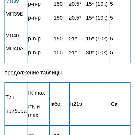
МП39
p-n-p
150
≥0.5*
15* (10к)
5
МП39Б
p-n-p
150
≥0.5*
15* (10к)
5
МП40
p-n-p
150
≥1*
15* (10к)
5
МП40А
p-n-p
150
≥1*
30* (10к)
5
продолжение таблицы
IK max
Тип
Iкбо
h21э
Cк
I*K и
прибора
max