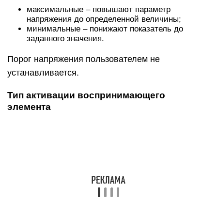
Воспринимающий элемент, по включению
которого будет работать прибор, – это
электромагнит, магнитоэлектрический узел,
индукционная или электродинамическая
система. В зависимости от его вида существуют
реле:
первичные с прямым подключением контактов
в сеть;
вторичные – могут подключаться через
измерительные индуктивные или емкостные
трансформаторы;
промежуточные – усиливают или преобразуют
сигналы первичных/вторичных моделей.
Тип управления нагрузкой