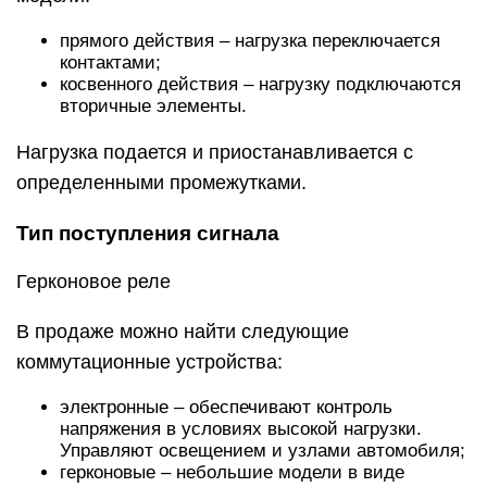
обустройства однофазной или трехфазной
электросети;
временной выдержки – для создания
кратковременных пауз применяются схемы
замедления. Приборы работают в
автомобилях, светофорах, елочных гирляндах;
таймеры света – позволяют программировать
освещение теплиц, аквариумов,
животноводческих комплексов. К ним
подключаются нагреватели, вентиляторы;
электромагнитные – ток статистической
обмотки активируется по воздействию
магнитного поля. Приборы со средней
нагрузкой до 320 А и напряжение до 1,6 кВт
могут работать только в сети с постоянным
током.
Твердотельное реле –
устройство и особенности
конструкции