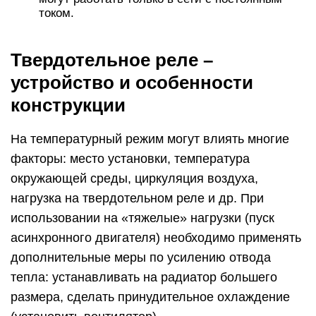
перенапряжения со стороны нагрузки
необходимо использовать варисторы.Они
подбираются исходя из величины
коммутируемого напряжения Uвар=1,6-2Uком.
Следует отметить, что современные ТР
выдерживают значительные перенапряжения и
без применения варисторов. Гораздо опаснее
для ТР перегрузка по току.
Для защиты от перегрузки по току необходимо
использовать специальные
быстродействующие полупроводниковые
предохранители. Они подбираются с учетом
величины номинального тока реле Iпр=1 —
1,3Iном., причем само ТР должно быть с
гораздо большим запасом по току, в
т.ч.учитывая пусковые токи нагрузки. Это
самый эффективный способ защитить ТР от
перегрузки по току. Поскольку реле способно
выдерживать только кратковременную (10мс)
перегрузку, то использование автоматов
защиты не спасет их от выхода из строя.
Для корректной работы твердотельного реле