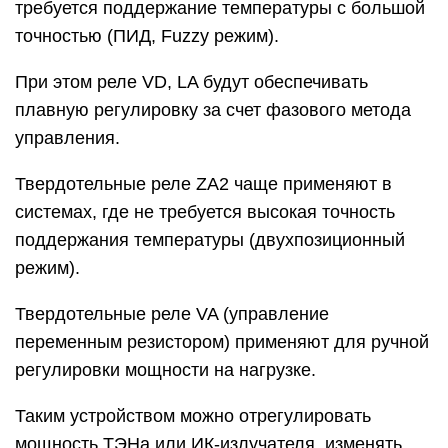
подбирать с многократным запасом по току.
Применять меры по дополнительному отводу
тепла. Для защиты ТР от кратковременных
перенапряжений использовать варисторы, а для
защиты от
перегрузки по току
быстродействующие предохранители.
Можно организовать управление группой реле от
одного источника питания.
В данном случае необходимо подобрать
источник с мощностью достаточной для
включения всей группы реле. При этом можно
оставить возможность включения – выключения
отдельного реле для управления требуемой
зоной.