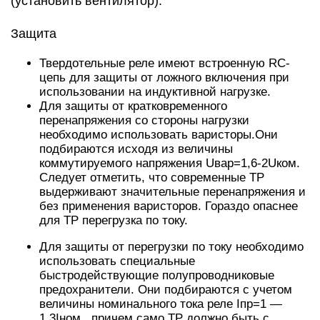
при маленьких токах нагрузки (соизмеримых с
током утечки) необходимо устанавливать
шунтирующее сопротивление параллельно
нагрузке.
Примеры применения
Основное применение ТР находят в системах
управления нагревом.
Твердотельные реле ZD3, VD, LA чаще всего
применяют в технологических процессах, где
требуется поддержание температуры с большой
точностью (ПИД, Fuzzy режим).
При этом реле VD, LA будут обеспечивать
плавную регулировку за счет фазового метода
управления.