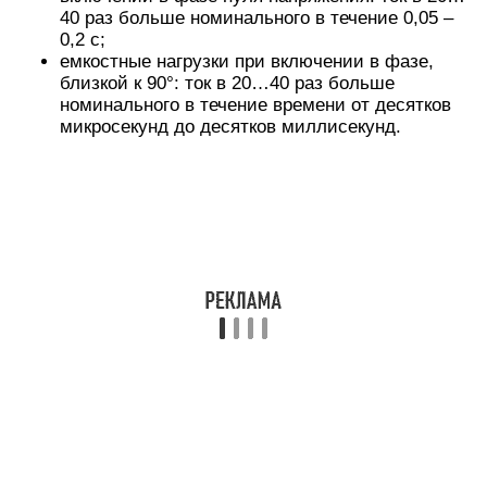
длительности (обычно 10 мс). Для реле
постоянного тока эта величина обычно в 2 – 3
раза превосходит значение максимально
допустимого постоянного тока, для тиристорных
реле это соотношение около 10. Для токовых
перегрузок произвольной длительности можно
исходить из эмпирической зависимости:
увеличение длительности перегрузки на порядок
ведет к уменьшению допустимой амплитуды
тока. Расчет максимальной нагрузки
представлен в таблице ниже.