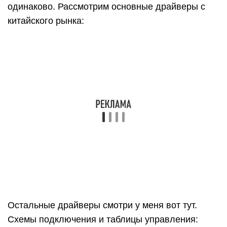
Рекомендации по выбору
В связи с электрическими потерями на силовых
полупроводниковых элементах твердотельные
реле нагреваются при коммутации нагрузки. Это
накладывает ограничение на величину
коммутируемого тока. Температура 40 градусов
Цельсия не вызывает ухудшения рабочих
параметров устройства. Однако нагрев выше
60С сильно снижает допусимую величину
коммутируемого тока. Реле в этом случае может
перейти в неуправляемый режим работы и
выйти из строя.