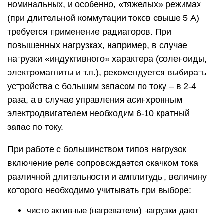
тока, в 5…10 раз превышающие номинальный
ток;
ртутные лампы дают тройную перегрузку по
току в течение первых 3-5 мин.;
обмотки электромагнитных реле переменного
тока: ток в 3…10 раз больше номинального в
течение 1-2 периодов;
обмотки соленоидов: ток в 10…20 раз больше
номинального в течение 0,05 – 0,1 с;
электродвигатели: ток в 5…10 раз больше
номинального в течение 0,2 – 0,5 с;
высокоиндуктивные нагрузки с
насыщающимися сердечниками
(трансформаторы на холостом ходу) при
включении в фазе нуля напряжения: ток в 20…
40 раз больше номинального в течение 0,05 –
0,2 с;
емкостные нагрузки при включении в фазе,
близкой к 90°: ток в 20…40 раз больше
номинального в течение времени от десятков
микросекунд до десятков миллисекунд.