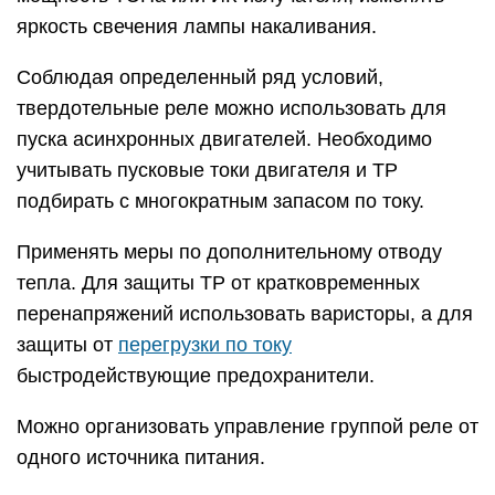
Управление щёточными
моторами с Arduino
Как вы знаете, никакую нагрузку мощнее
светодиода нельзя подключать к Ардуино
напрямую, особенно моторчики. Ардуино, да и
вообще любой микроконтроллер – логическое
устройство, которое может давать только
логические сигналы другим железкам, а те уже
могут управлять нагрузкой. Кстати, урок по
управлению мощной нагрузкой постоянного и
переменного тока у меня тоже есть. “Драйвером”
мотора могут быть разные железки, рассмотрим
некоторые из них.