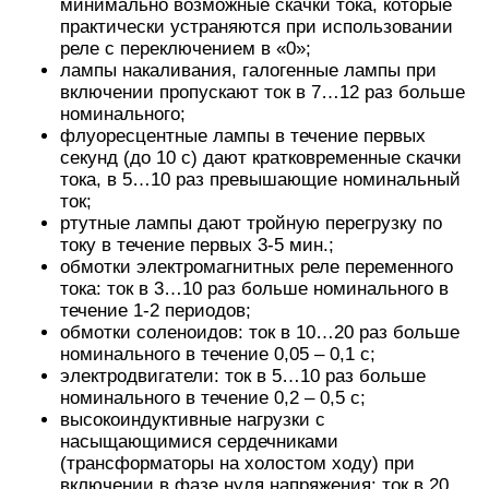
Будет интересно Как используется фотореле для
уличного освещения?
Способность выдерживать токовые перегрузки
характеризуются величиной «ударного тока».
Это – амплитуда одиночного импульса заданной