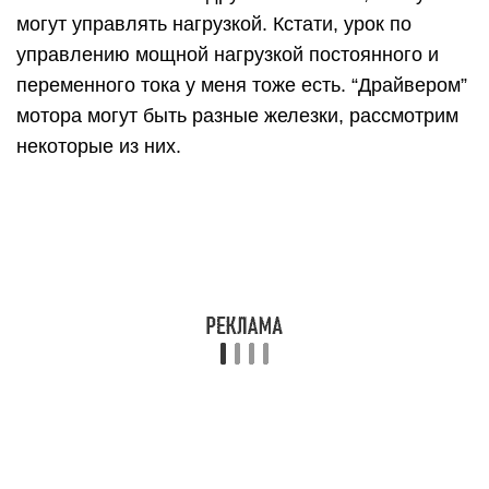
При помощи двойного модуля реле (или просто
двух реле) можно включать мотор в одну или
другую сторону, а также выключать:
Купить модуль реле можно на Aliexpress.
Мосфет
Полевой транзистор, он же мосфет, позволяет
управлять скорость вращения мотора при
помощи ШИМ сигнала. При использовании
мосфета обязательно нужно ставить диод, иначе
индуктивный выброс с мотора очень быстро
убьёт транзистор. Скорость мотора можно
задавать при помощи ардуиновской
analogWrite(пин, скорость) .