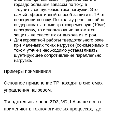
Твердотельные реле ZA2 чаще применяют в
системах, где не требуется высокая точность
поддержания температуры (двухпозиционный
режим).
Твердотельные реле VA (управление
переменным резистором) применяют для ручной
регулировки мощности на нагрузке.
Таким устройством можно отрегулировать
мощность ТЭНа или ИК-излучателя, изменять
яркость свечения лампы накаливания.
Соблюдая определенный ряд условий,
твердотельные реле можно использовать для
пуска асинхронных двигателей. Необходимо
учитывать пусковые токи двигателя и ТР