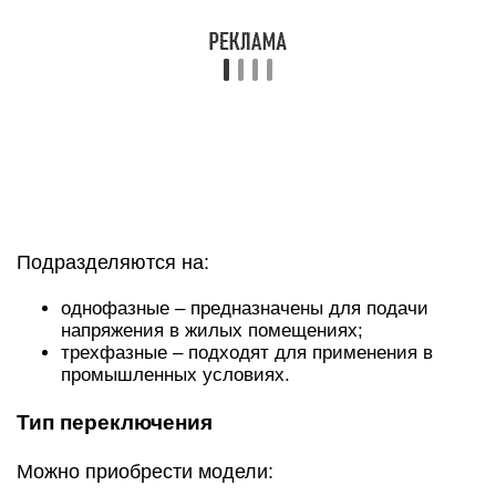
трехфазные – подходят для применения в
промышленных условиях.
Тип переключения
Можно приобрести модели:
максимальные – повышают параметр
напряжения до определенной величины;
минимальные – понижают показатель до
заданного значения.
Порог напряжения пользователем не
устанавливается.
Тип активации воспринимающего
элемента
Реле промежуточное РП-18-54 220В DC