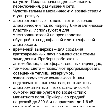
На температурный режим могут влиять многие
факторы: место установки, температура
окружающей среды, циркуляция воздуха,
нагрузка на твердотельном реле и др. При
использовании на «тяжелые» нагрузки (пуск
асинхронного двигателя) необходимо применять
дополнительные меры по усилению отвода
тепла: устанавливать на радиатор большего
размера, сделать принудительное охлаждение
(установить вентилятор).
Защита
Твердотельные реле имеют встроенную RC-
цепь для защиты от ложного включения при
использовании на индуктивной нагрузке.
Для защиты от кратковременного