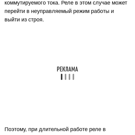
устройства с большим запасом по току – в 2-4
раза, а в случае управления асинхронным
электродвигателем необходим 6-10 кратный
запас по току.
При работе с большинством типов нагрузок
включение реле сопровождается скачком тока
различной длительности и амплитуды, величину
которого необходимо учитывать при выборе:
чисто активные (нагреватели) нагрузки дают
минимально возможные скачки тока, которые
практически устраняются при использовании
реле с переключением в «0»;
лампы накаливания, галогенные лампы при
включении пропускают ток в 7…12 раз больше
номинального;
флуоресцентные лампы в течение первых
секунд (до 10 с) дают кратковременные скачки