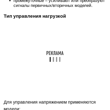
определенными промежутками.
Тип поступления сигнала
Герконовое реле
В продаже можно найти следующие
коммутационные устройства:
электронные – обеспечивают контроль
напряжения в условиях высокой нагрузки.
Управляют освещением и узлами автомобиля;
герконовые – небольшие модели в виде
катушки. Предназначены для замыкания,
переключения, размыкания сети.
Чувствительны к механическим воздействиям
и ультразвуку;
электротепловые – отключают и включают
электрический ток по нагреву биметаллической
пластины. Используются для
электродвигателей на производстве,