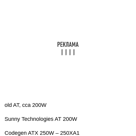
old AT, cca 200W
Sunny Technologies AT 200W
Codegen ATX 250W – 250XA1
Seven Team ST-230WHF 230W
JNC Computer LC-250ATX
SevenTeam ATX2V2 with TL494
PowerMaster FA-5-2, 250W
PowerMaster LP-8, 230W
SevenTeam ST-200HRK 200W
Green Tech MAV-300W-P4