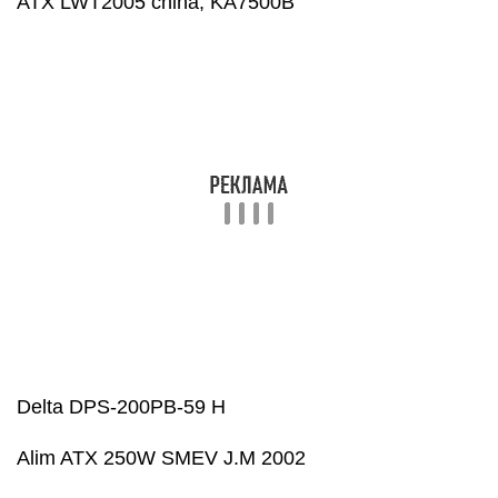
Delta DPS-200PB-59 H
Alim ATX 250W SMEV J.M 2002
ATX (базовая схема)
Power Efficiency electronic PE-050187
AT UK5-15A
unknown AT
Wintech PC WIN-235PE
MaxPower ATX PX-230W
DTK Computer PTP-2007 Macron