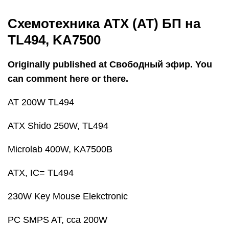
Схемотехника ATX (AT) БП на
TL494, KA7500
Originally published at Свободный эфир. You
can comment here or there.
AT 200W TL494
ATX Shido 250W, TL494
Microlab 400W, KA7500B
ATX, IC= TL494
230W Key Mouse Elekctronic
PC SMPS AT, cca 200W