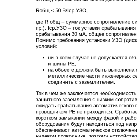
Rобщ ≤ 50 В/Iср.УЗО,
где R общ – суммарное сопротивление с
пр.), Iср.УЗО – ток уставки срабатывани
срабатывания 30 мА, общее сопротивлен
Помимо требования установки УЗО (диф
условий:
ни в коем случае не допускается о
и шины PE;
на объекте должна быть выполнена с
металлические части инженерных с
соединить с заземлителем.
Так в чем же заключается необходимость
защитного заземления с низким сопроти
ожидать срабатывания автоматического 
проводником PE не приходится. Сработае
коротком замыкании между фазой и рабоч
оборудования будут находиться под на
обеспечивают автоматическое отключени
нулевом проводнике, поэтому устройство