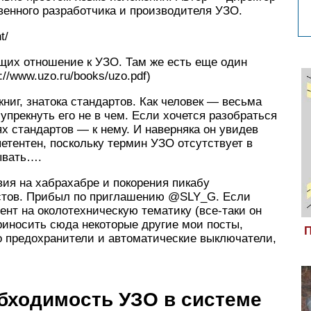
венного разработчика и производителя УЗО.
t/
их отношение к УЗО. Там же есть еще один
/www.uzo.ru/books/uzo.pdf)
ниг, знатока стандартов. Как человек — весьма
упрекнуть его не в чем. Если хочется разобраться
х стандартов — к нему. И наверняка он увидев
петентен, поскольку термин УЗО отсутствует в
ывать….
вия на хабрахабре и покорения пикабу
остов. Прибыл по приглашению @SLY_G. Если
ент на околотехническую тематику (все-таки он
приносить сюда некоторые другие мои посты,
П
 предохранители и автоматические выключатели,
бходимость УЗО в системе