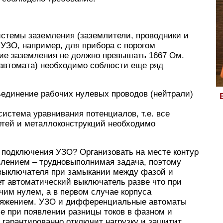
истемы заземления (заземлители, проводники и
я УЗО, например, для прибора с порогом
ие заземления не должно превышать 1667 Ом.
автомата) необходимо соблюсти еще ряд
бъединение рабочих нулевых проводов (нейтрали)
истема уравнивания потенциалов, т.е. все
етей и металлоконструкций необходимо
 подключения УЗО? Организовать на месте контур
влением – трудновыполнимая задача, поэтому
выключателя при замыкании между фазой и
т автоматический выключатель разве что при
им нулем, а в первом случае корпуса
пряжением. УЗО и дифференциальные автоматы
е при появлении разницы токов в фазном и
 гарантированно отключит нагрузку и защитит