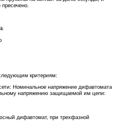
 пресечено.
Bk
o
следующим критериям:
сети: Номинальное напряжение дифавтомата
льному напряжению защищаемой им цепи:
юсный дифавтомат, при трехфазной