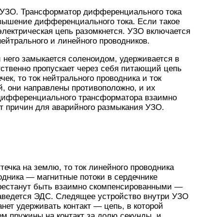
 УЗО. Трансформатор дифференциального тока
вышение дифференциального тока. Если такое
ектрическая цепь разомкнется. УЗО включается
ейтрального и линейного проводников.
и него замыкается соленоидом, удерживается в
тственно пропускает через себя питающий цепь
чек, то ток нейтрального проводника и ток
, они направлены противоположно, и их
 дифференциального трансформатора взаимно
т причин для аварийного размыкания УЗО.
течка на землю, то ток линейного проводника
одника — магнитные потоки в сердечнике
рестанут быть взаимно скомпенсированными —
аведется ЭДС. Следящее устройство внутри УЗО
анет удерживать контакт — цепь, в которой
ем пружины на контакт за долю секунды, и