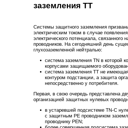
заземления TT
Системы защитного заземления призван
электрическим током в случае появления
электрического потенциала, связанного
проводников. На сегодняшний день суще
глухозаземленной нейтралью:
система заземления TN в которой к
корпусами защищаемого оборудован
система заземления TT не имеющая
контуром подстанции, а защита орг
непосредственно у потребителя.
Первая, в свою очередь представлена 
организацией защитных нулевых проводн
в устаревшей подсистеме TN-C нуле
с защитным PE проводником заземл
проводнику PEN;
более совершенная подсистема заз