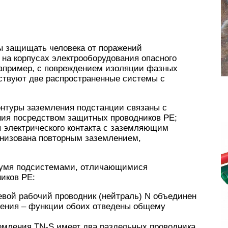
ы защищать человека от поражений
 на корпусах электрооборудования опасного
 например, с повреждением изоляции фазных
ствуют две распространенные системы с
онтуры заземления подстанции связаны с
ия посредством защитных проводников PE;
 электрического контакта с заземляющим
анизована повторным заземлением,
двумя подсистемами, отличающимися
иков PE:
вой рабочий проводник (нейтраль) N объединен
ения – функции обоих отведены общему
емления TN-S имеет два раздельных проводника