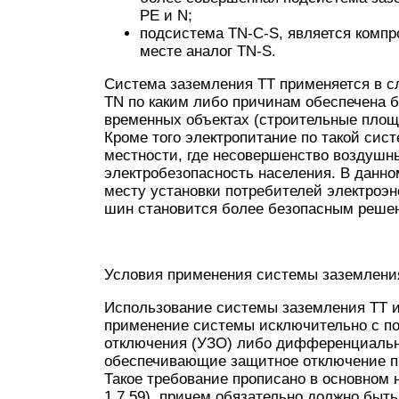
PE и N;
подсистема TN-C-S, является комп
месте аналог TN-S.
Система заземления ТТ применяется в с
TN по каким либо причинам обеспечена б
временных объектах (строительные площад
Кроме того электропитание по такой сис
местности, где несовершенство воздушны
электробезопасность населения. В данн
месту установки потребителей электроэ
шин становится более безопасным реше
Условия применения системы заземлени
Использование системы заземления TT и
применение системы исключительно с по
отключения (УЗО) либо дифференциальн
обеспечивающие защитное отключение п
Такое требование прописано в основном 
1.7.59), причем обязательно должно быт