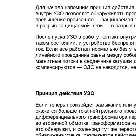
Для начала напомним принцип действия
внутри УЗО позволяет обнаруживать пре
превышение произошло — защищаемая эл
в разрыв защищаемой цепи — в разрыв н
После пуска УЗО в работу, контакт внутр
таком состоянии, и устройство беспрепя
ток. Если все работает нормально без уте
линейного проводника равны между собой
магнитные потоки в сердечнике катушки
компенсируются — ЭДС не наводится, не
Принцип действия УЗО
Если теперь произойдет замыкание или у
окажется больше тока нейтрального пров
дифференциального трансформатора пе
во вторичной обмотке трансформатора н
это обнаружит, и соленоид тут же перест
обнаружена утечка, разомкнется действи