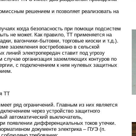
ромиссным решением и позволяет реализовать на
лучаях когда безопасность при помощи подсистем
ыть не может. Как правило, TT применяется на
ки, вагончики-бытовки, торговые киоски и т.д.).
теме заземления востребовано в сельской
х линий электропередач ставит под угрозу
ом случае организация заземляющих контуров по
нергии, с подключением к ним нулевых защитных
нием.
я ТТ
меет ряд ограничений. Главным из них является
дключением через устройство защитного
ый автоматический выключатель,
ри появлении дифференциальных токов утечки.
нормативном документе электрика – ПУЭ (п.
ь соблюдено требование: