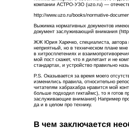
компании АСТРО-УЗО (uzo.ru) — отечест
http://www.uzo.ru/books/normative-documen
Выжимка нормативных документов имеющ
документ заслуживающий внимания (http:/
ЖЖ Юрия Харечко, специалиста, автора к
неприятный, но в техническом плане мне 
в хитросплетениях и взаимопротиворечия
мой пост скажет, что я дилетант и не ком
стандартах, и устройство правильно наз
P.S. Оказывается за время моего отсутст
изменились правила, относительно реп
читателям хабрахабра нравится мой конт
больше подходил гиктаймс), то я готов 
заслуживающие внимания) Например про
да и в целом про технику.
В чем заключается нео