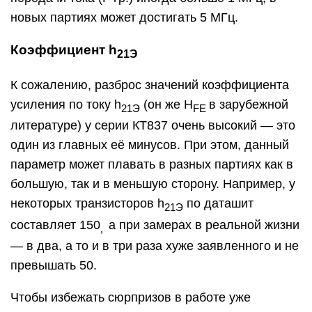
новых партиях может достигать 5 МГц.
Коэффициент h
21Э
К сожалению, разброс значений коэффициента
усиления по току h
(он же H
в зарубежной
21Э
FE
литературе) у серии КТ837 очень высокий — это
один из главных её минусов. При этом, данный
параметр может плавать в разных партиях как в
большую, так и в меньшую сторону. Например, у
некоторых транзисторов h
по даташит
21Э
составляет 150
а при замерах в реальной жизни
,
— в два, а то и в три раза хуже заявленного и не
превышать 50.
Чтобы избежать сюрпризов в работе уже