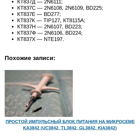
КТ837Д — 2N6111;
КТ837C — 2N6108, 2N6109, BD225;
КТ837Е — BD277;
КТ837К — TIP127, КТ8115А;
КТ837Н — 2N6107, BD223;
КТ837Ф — 2N6106, BD224;
КТ837Х — NTE197.
Похожие записи:
ПРОСТОЙ ИМПУЛЬСНЫЙ БЛОК ПИТАНИЯ НА МИКРОСЕМЕ
KA3842 (UC3842, TL3842, GL3842, KIA3842)