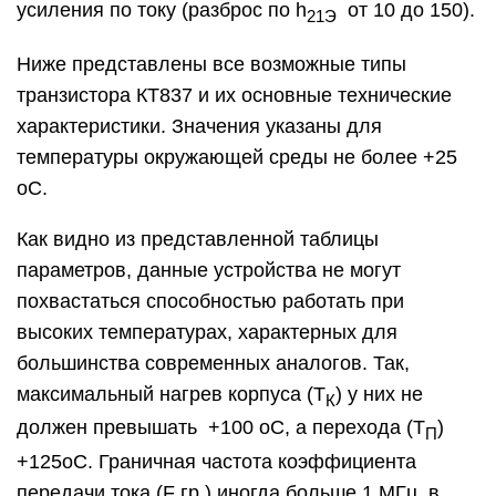
усиления по току (разброс по h
от 10 до 150).
21Э
Ниже представлены все возможные типы
транзистора КТ837 и их основные технические
характеристики. Значения указаны для
температуры окружающей среды не более +25
oС.
Как видно из представленной таблицы
параметров, данные устройства не могут
похвастаться способностью работать при
высоких температурах, характерных для
большинства современных аналогов. Так,
максимальный нагрев корпуса (Т
) у них не
К
должен превышать +100 oС, а перехода (Т
)
П
+125oС. Граничная частота коэффициента
передачи тока (F гр.) иногда больше 1 МГц, в