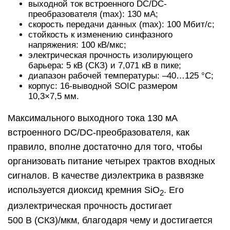
выходной ток встроенного DC/DC-
преобразователя (max): 130 мА;
скорость передачи данных (max): 100 Мбит/с;
стойкость к изменению синфазного
напряжения: 100 кВ/мкс;
электрическая прочность изолирующего
барьера: 5 кВ (СКЗ) и 7,071 кВ в пике;
диапазон рабочей температуры: –40…125 °C;
корпус: 16‑выводной SOIC размером
10,3×7,5 мм.
Максимального выходного тока 130 мА
встроенного DC/DC-преобра­­зователя, как
правило, вполне достаточно для того, чтобы
организовать питание четырех трактов входных
сигналов. В качестве диэлектрика в развязке
используется диоксид кремния SiO
. Его
2
диэлектрическая прочность достигает
500 В (СКЗ)/мкм, благодаря чему и достигается