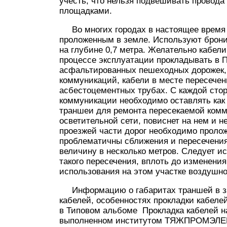
учесть, что нельзя подвешивать провода
площадками.
Во многих городах в настоящее время 
проложенным в земле. Используют брони
на глубине 0,7 метра. Желательно кабел
процессе эксплуатации прокладывать в 
асфальтированных пешеходных дорожек, п
коммуникаций, кабели в месте пересечен
асбестоцементных трубах. С каждой сто
коммуникации необходимо оставлять как
траншеи для ремонта пересекаемой ком
осветительной сети, повиснет на нем и н
проезжей части дорог необходимо проло
проблематичны сближения и пересечения
величину в несколько метров. Следует и
такого пересечения, вплоть до изменени
использования на этом участке воздушн
Информацию о габаритах траншей в зав
кабелей, особенностях прокладки кабеле
в Типовом альбоме Прокладка кабелей н
выполненном институтом ТЯЖПРОМЭЛ