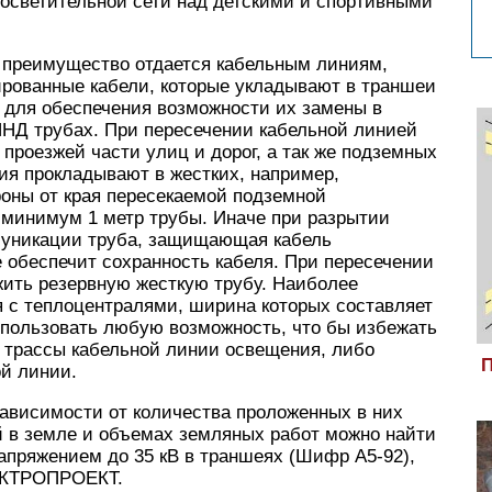
 осветительной сети над детскими и спортивными
преимущество отдается кабельным линиям,
рованные кабели, которые укладывают в траншеи
и для обеспечения возможности их замены в
ПНД трубах. При пересечении кабельной линией
роезжей части улиц и дорог, а так же подземных
ия прокладывают в жестких, например,
роны от края пересекаемой подземной
 минимум 1 метр трубы. Иначе при разрытии
муникации труба, защищающая кабель
е обеспечит сохранность кабеля. При пересечении
жить резервную жесткую трубу. Наиболее
 с теплоцентралями, ширина которых составляет
спользовать любую возможность, что бы избежать
я трассы кабельной линии освещения, либо
П
ой линии.
исимости от количества проложенных в них
й в земле и объемах земляных работ можно найти
апряжением до 35 кВ в траншеях (Шифр А5-92),
ЕКТРОПРОЕКТ.