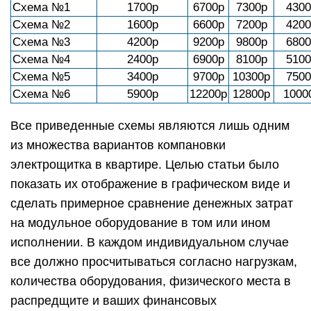
Схема №1
1700р
6700р
7300р
4300
Схема №2
1600р
6600р
7200р
4200
Схема №3
4200р
9200р
9800р
6800
Схема №4
2400р
6900р
8100р
5100
Схема №5
3400р
9700р
10300р
7500
Схема №6
5900р
12200р
12800р
1000
Все приведенные схемы являются лишь одним
из множества вариантов компановки
электрощитка в квартире. Целью статьи было
показать их отображение в графическом виде и
сделать примерное сравнение денежных затрат
на модульное оборудование в том или ином
исполнении. В каждом индивидуальном случае
все должно просчитываться согласно нагрузкам,
количества оборудования, физического места в
распредщите и ваших финансовых