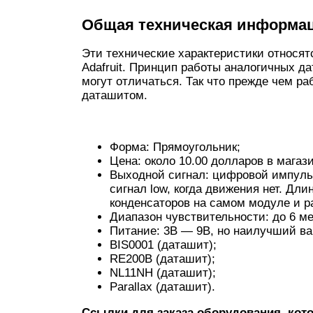
Общая техническая информа
Эти технические характеристики относят
Adafruit. Принцип работы аналогичных да
могут отличаться. Так что прежде чем ра
даташитом.
Форма: Прямоугольник;
Цена: около 10.00 долларов в магазин
Выходной сигнал: цифровой импульс
сигнал low, когда движения нет. Дл
конденсаторов на самом модуле и р
Диапазон чувствительности: до 6 мет
Питание: 3В — 9В, но наилучший ва
BIS0001 (даташит);
RE200B (даташит);
NL11NH (даташит);
Parallax (даташит).
Ссылки для заказа оборудования, кото