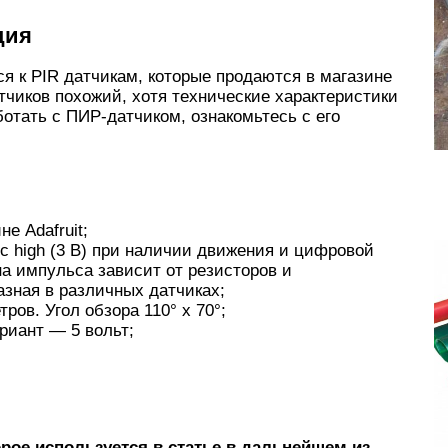
ция
ся к PIR датчикам, которые продаются в магазине
тчиков похожий, хотя технические характеристики
ботать с ПИР-датчиком, ознакомьтесь с его
е Adafruit;
 high (3 В) при наличии движения и цифровой
ина импульса зависит от резисторов и
азная в различных датчиках;
ров. Угол обзора 110° x 70°;
риант — 5 вольт;
рое используется в статье в дальнейшем из