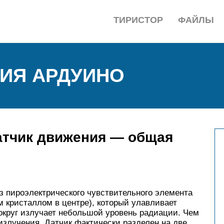
ТИРИСТОР
ФАЙЛЫ
ИЯ АРДУИНО
атчик движения — общая
з пироэлектрического чувствительного элемента
 кристаллом в центре), который улавливает
округ излучает небольшой уровень радиации. Чем
злучения. Датчик фактически разделен на две