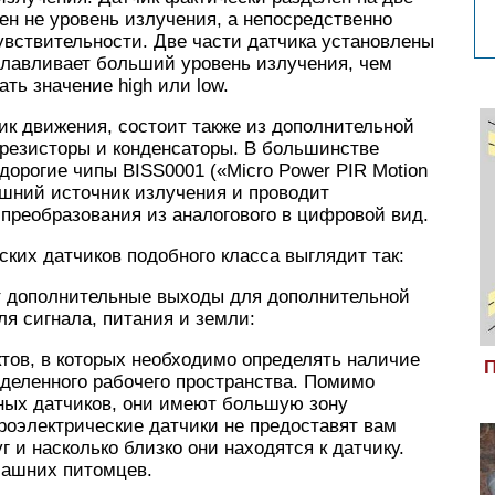
ен не уровень излучения, а непосредственно
увствительности. Две части датчика установлены
улавливает больший уровень излучения, чем
ать значение high или low.
ик движения, состоит также из дополнительной
 резисторы и конденсаторы. В большинстве
дорогие чипы BISS0001 («Micro Power PIR Motion
нешний источник излучения и проводит
преобразования из аналогового в цифровой вид.
ких датчиков подобного класса выглядит так:
т дополнительные выходы для дополнительной
ля сигнала, питания и земли:
тов, в которых необходимо определять наличие
П
еделенного рабочего пространства. Помимо
ных датчиков, они имеют большую зону
ироэлектрические датчики не предоставят вам
г и насколько близко они находятся к датчику.
омашних питомцев.