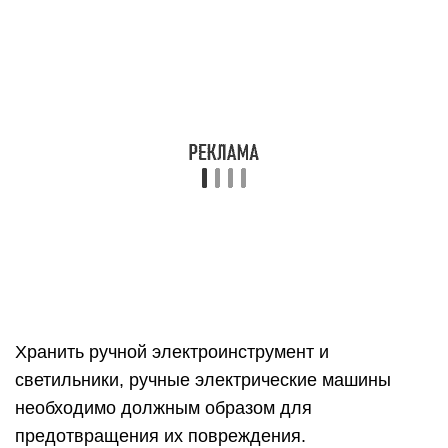
Хранить ручной электроинструмент и
светильники, ручные электрические машины
необходимо должным образом для
предотвращения их повреждения.
На этом все, дорогие друзья. Соблюдайте
требования инструкции по электробезопасности!
Охрана труда.
Электробезопасность.
1. Определения:
·
Охрана труда
– система сохранения жизни и здоровья