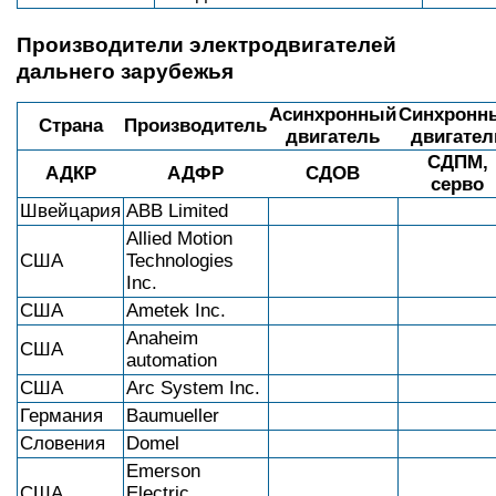
Производители электродвигателей
дальнего зарубежья
Асинхронный
Синхронн
Страна
Производитель
двигатель
двигател
СДПМ,
АДКР
АДФР
СДОВ
серво
Швейцария
ABB Limited
Allied Motion
США
Technologies
Inc.
США
Ametek Inc.
Anaheim
США
automation
США
Arc System Inc.
Германия
Baumueller
Словения
Domel
Emerson
США
Electric