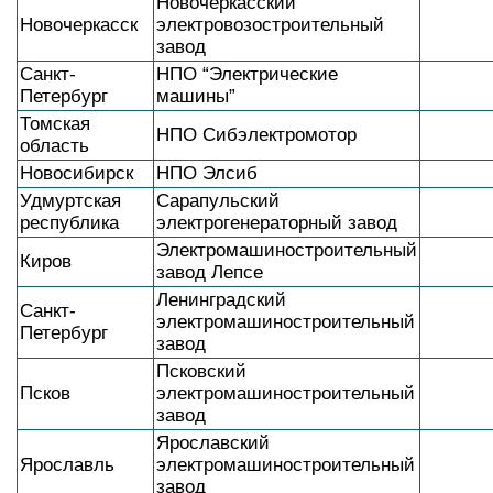
Новочеркасский
Новочеркасск
электровозостроительный
завод
Санкт-
НПО “Электрические
Петербург
машины”
Томская
НПО Сибэлектромотор
область
Новосибирск
НПО Элсиб
Удмуртская
Сарапульский
республика
электрогенераторный завод
Электромашиностроительный
Киров
завод Лепсе
Ленинградский
Санкт-
электромашиностроительный
Петербург
завод
Псковский
Псков
электромашиностроительный
завод
Ярославский
Ярославль
электромашиностроительный
завод