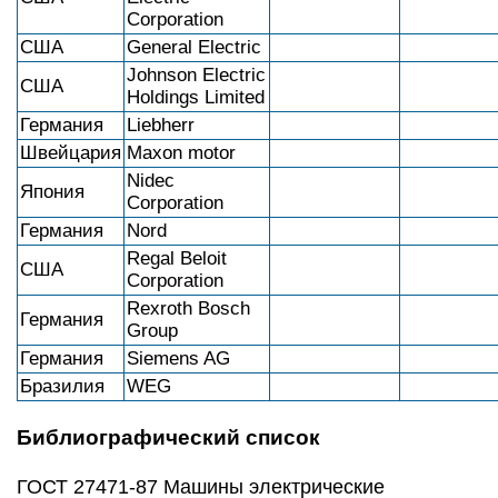
Corporation
США
General Electric
Johnson Electric
США
Holdings Limited
Германия
Liebherr
Швейцария
Maxon motor
Nidec
Япония
Corporation
Германия
Nord
Regal Beloit
США
Corporation
Rexroth Bosch
Германия
Group
Германия
Siemens AG
Бразилия
WEG
Библиографический список
ГОСТ 27471-87 Машины электрические