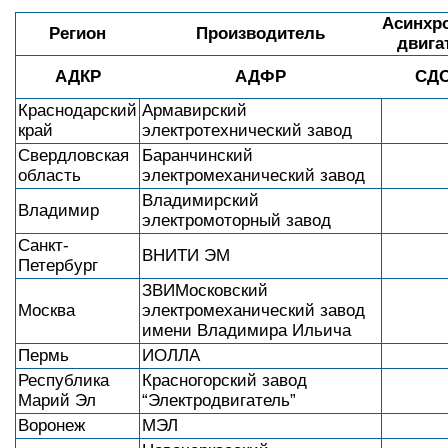
Асинхр
Регион
Производитель
двига
АДКР
АДФР
СД
Краснодарский
Армавирский
край
электротехнический завод
Свердловская
Баранчинский
область
электромеханический завод
Владимирский
Владимир
электромоторный завод
Санкт-
ВНИТИ ЭМ
Петербург
ЗВИМосковский
Москва
электромеханический завод
имени Владимира Ильича
Пермь
ИОЛЛА
Республика
Красногорский завод
Марий Эл
“Электродвигатель”
Воронеж
МЭЛ