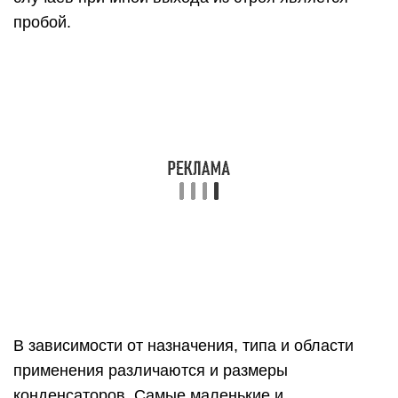
В зависимости от назначения, типа и области
применения различаются и размеры
конденсаторов. Самые маленькие и
миниатюрные, размерами от нескольких
миллиметров до нескольких сантиметров,
используются в электронике, а самые крупные —
в промышленности.
Перспективы применения
В ближайшем будущем предполагается
практически повсеместное использование
суперконденсаторов, которые будут внедряться
в большинство энергоёмких производств