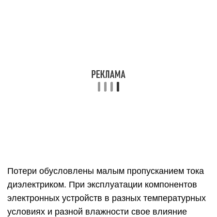
Потери обусловлены малым пропусканием тока
диэлектриком. При эксплуатации компонентов
электронных устройств в разных температурных
условиях и разной влажности свое влияние
оказывает показатель добротности потерь. На
него также влияет рабочая частота. На низких
частотах сказываются потери в диэлектрике, на
высоких — в металле.
Стабильность — параметр конденсатора, на
который также оказывает влияние температура
окружающей среды. Ее воздействия делятся на
обратимые, характеризуемые температурным
коэффициентом, и необратимые,
характеризуемые коэффициентом
температурной нестабильности.