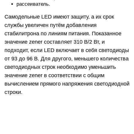
рассеиватель.
Самодельные LED имеют защиту, а их срок
службы увеличен путём добавления
стабилитрона по линиям питания. Показанное
значение zener составляет 310 В/2 Вт, и
подходит, если LED включает в себя светодиоды
от 93 до 96 В. Для другого, меньшего количества
светодиодных строк необходимо уменьшить
значение zener в соответствии с общим
вычислением прямого напряжения светодиодной
строки.
Например, если используется 50 светодиодная
строка, а светодиод имеет 3,3 В, то
рассчитываем 50×3,3 = 165 В, поэтому
стабилизатора на 170 В будет достаточно, чтоб