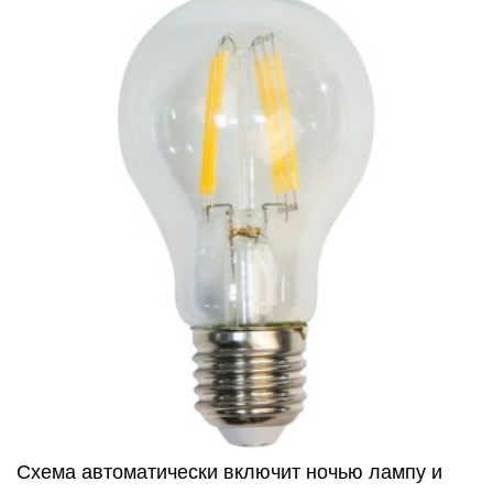
Схема автоматически включит ночью лампу и
отключит через заданное время, используя
несколько транзисторов и таймер NE555. Схема
недорогая и простая в установке. В качестве
датчика здесь используется LDR. В дневное
время сопротивление LDR будет низким,
напряжение на нем упадет, а транзистор Q1
будет находиться в режиме проводки. Когда
освещённость в помещении падает,
сопротивление LDR увеличивается, как и
напряжение на нем. Транзистор Q1
выключается. База Q2 подключена к эмиттеру
Q1 и поэтому Q2 смещается и, в свою очередь,