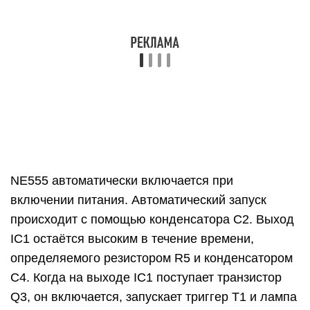
IC1 остаётся высоким в течение времени,
определяемого резистором R5 и конденсатором
C4. Когда на выходе IC1 поступает транзистор
Q3, он включается, запускает триггер T1 и лампа
светится. В цепь входит 9-вольтная батарея для
питания таймера во время сбоёв питания.
Резистор R1, диод D1, конденсатор C1 и Zener
D3 образуют секцию питания схемы. R7 и R8
являются токоограничивающими резисторами .
Схема светодиодного освещения своими
руками
Примечания:
Предустановка R2 может использоваться для
настройки чувствительности схемы.
Предустановку R5 можно использовать для