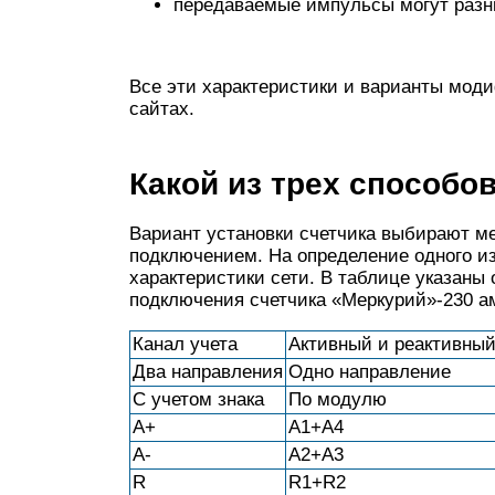
передаваемые импульсы могут разни
Все эти характеристики и варианты мод
сайтах.
Какой из трех способо
Вариант установки счетчика выбирают м
подключением. На определение одного из
характеристики сети. В таблице указан
подключения счетчика «Меркурий»-230 ам
Канал учета
Активный и реактивны
Два направления
Одно направление
С учетом знака
По модулю
А+
A1+A4
А-
A2+A3
R
R1+R2