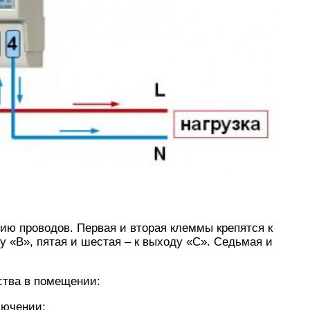
ию проводов. Первая и вторая клеммы крепятся к
ду «В», пятая и шестая – к выходу «С». Седьмая и
ства в помещении:
лючении: