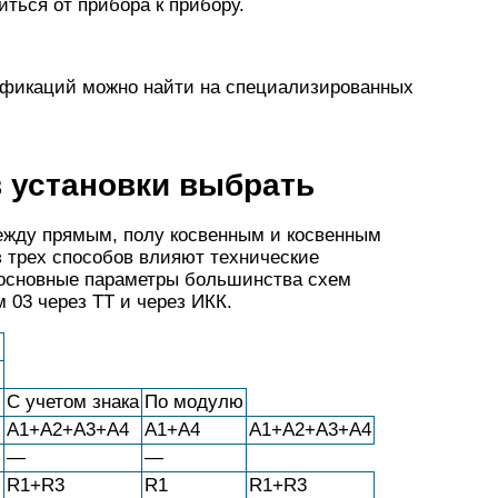
ться от прибора к прибору.
ификаций можно найти на специализированных
в установки выбрать
ежду прямым, полу косвенным и косвенным
 трех способов влияют технические
ы основные параметры большинства схем
 03 через ТТ и через ИКК.
й
С учетом знака
По модулю
A1+A2+A3+A4
A1+A4
A1+A2+A3+A4
—
—
R1+R3
R1
R1+R3