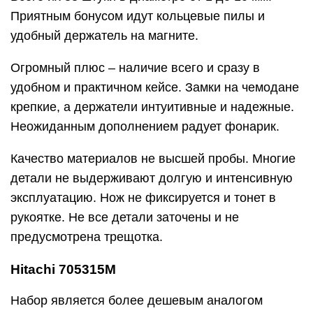
произошедшей в быту, но не в
профессиональных целях.
Похвалить кейс можно за его удобство и
маленький размер, а также вес. Ни одна деталь
не вывалится из своего месторасположения.
Цена доступная практически для любого
домашнего мастера и качество не подведёт.
Защелки на чемодане хлипкие и требуют
аккуратного обращения. Через некоторое время
у отвертки появляется люфт. В комплекте не
хватает свёрл для кафеля.
BOSCH X-Line Titanium 103 (2.607.019.331)
Компания BOSCH радует дизайном кейса и его