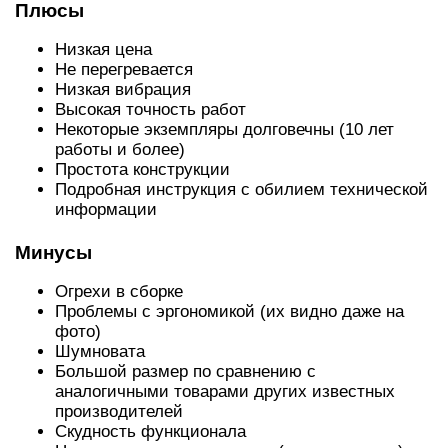
фото)
Шумновата
Большой размер по сравнению с
аналогичными товарами других известных
производителей
Скудность функционала
Неразвитая дилерская сеть (сложно купить)
По итогу
Вобщем, если найдете – покупайте, но это будет
сложно сделать. Маркетинг и внешний вид
товара решает сегодня многое: к сожалению, у
Байкала в этих вещах огромный пробел, что
делает этот инструмент известным лишь в узких
кругах.
STELS 14105.