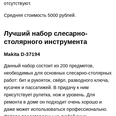
кусачек и пассатижей. В придачу к ним
присутствует рулетка, нож и уровень. Для
ремонта в доме он подходит очень хорошо и
даже может использоваться профессионально.
Свёрла представлены на любой вкус:
по бетону;
по дереву;
по металлу.
Всего их 33 штуки в диаметре от 1 до 10 мм.
Приятным бонусом идут кольцевые пилы и
удобный держатель на магните.
Огромный плюс – наличие всего и сразу в
удобном и практичном кейсе. Замки на чемодане
крепкие, а держатели интуитивные и надежные.
Неожиданным дополнением радует фонарик.