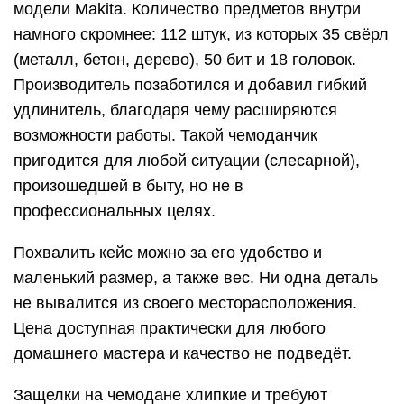
компактностью
Производитель уместил в небольшой ящик 103
предмета, включая, внимание:
молоток;
разводной ключ;
пассатижи;
шестигранные ключи;
свёрла (32 шт.), торцевые головки (8 шт.), биты
(40 шт.);
уровень и рулетку.
Таким образом, набор очень универсален и
идеальный для домашнего хозяйства. Стоит
отметить, что не смотря на название BOSCH,
некоторые компоненты в кейсе не будут такого
же качества, как те, которые есть возможность
купить отдельно. Это связано с недорогой ценой