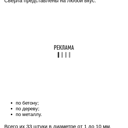
Качество материалов не высшей пробы. Многие
детали не выдерживают долгую и интенсивную
эксплуатацию. Нож не фиксируется и тонет в
рукоятке. Не все детали заточены и не
предусмотрена трещотка.
Hitachi 705315M
Набор является более дешевым аналогом
модели Makita. Количество предметов внутри
намного скромнее: 112 штук, из которых 35 свёрл
(металл, бетон, дерево), 50 бит и 18 головок.
Производитель позаботился и добавил гибкий
удлинитель, благодаря чему расширяются
возможности работы. Такой чемоданчик
пригодится для любой ситуации (слесарной),