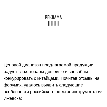
конкурировать с китайцами. Почитав отзывы на
форумах, удалось выявить следующие
особенности российского электроинструмента из
Ижевска:
Плюсы
Низкая цена
Не перегревается
Низкая вибрация
Высокая точность работ
Некоторые экземпляры долговечны (10 лет
работы и более)
Простота конструкции
Подробная инструкция с обилием технической
информации
Минусы
Огрехи в сборке
Проблемы с эргономикой (их видно даже на