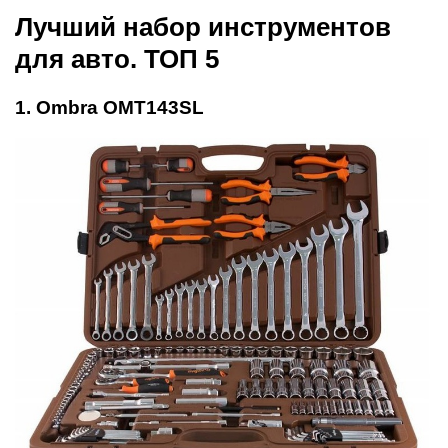
Превосходный большой набор инструментов для
ремонта автомобиля славится выгодной
стоимостью, удобным кейсом для хранения и
перемещения, а также широким ассортиментом
торцовых головок. Кроме того, к положительным
моментам обязательно стоит отнести
присутствие в комплекте полноценных отверток,
шестигранных головок и шарнирно-губцевого
инструмента четырех типов.