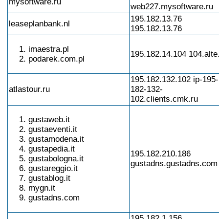
mysoftware.ru
web227.mysoftware.ru
195.182.13.76
leaseplanbank.nl
195.182.13.76
imaestra.pl
195.182.14.104 104.alte.
podarek.com.pl
195.182.132.102 ip-195-
atlastour.ru
182-132-
102.clients.cmk.ru
gustaweb.it
gustaeventi.it
gustamodena.it
gustapedia.it
195.182.210.186
gustabologna.it
gustadns.gustadns.com
gustareggio.it
gustablog.it
mygn.it
gustadns.com
195.182.1.156