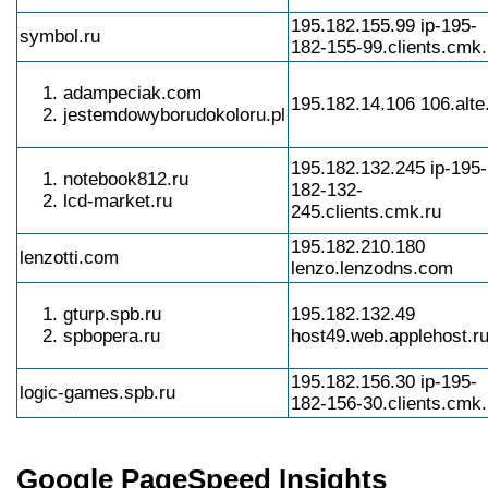
195.182.155.99 ip-195-
symbol.ru
182-155-99.clients.cmk.
adampeciak.com
195.182.14.106 106.alte.
jestemdowyborudokoloru.pl
195.182.132.245 ip-195-
notebook812.ru
182-132-
lcd-market.ru
245.clients.cmk.ru
195.182.210.180
lenzotti.com
lenzo.lenzodns.com
gturp.spb.ru
195.182.132.49
spbopera.ru
host49.web.applehost.r
195.182.156.30 ip-195-
logic-games.spb.ru
182-156-30.clients.cmk.
Google PageSpeed Insights