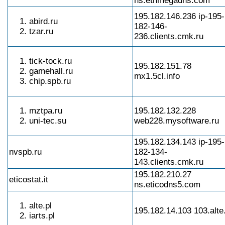
ns.ethmegadns.com
195.182.146.236 ip-195-
abird.ru
182-146-
tzar.ru
236.clients.cmk.ru
tick-tock.ru
195.182.151.78
gamehall.ru
mx1.5cl.info
chip.spb.ru
mztpa.ru
195.182.132.228
uni-tec.su
web228.mysoftware.ru
195.182.134.143 ip-195-
nvspb.ru
182-134-
143.clients.cmk.ru
195.182.210.27
eticostat.it
ns.eticodns5.com
alte.pl
195.182.14.103 103.alte.
iarts.pl