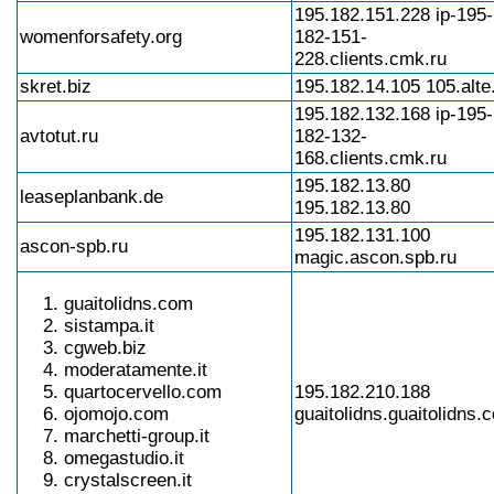
195.182.151.228 ip-195-
womenforsafety.org
182-151-
228.clients.cmk.ru
skret.biz
195.182.14.105 105.alte.
195.182.132.168 ip-195-
avtotut.ru
182-132-
168.clients.cmk.ru
195.182.13.80
leaseplanbank.de
195.182.13.80
195.182.131.100
ascon-spb.ru
magic.ascon.spb.ru
guaitolidns.com
sistampa.it
cgweb.biz
moderatamente.it
quartocervello.com
195.182.210.188
ojomojo.com
guaitolidns.guaitolidns.
marchetti-group.it
omegastudio.it
crystalscreen.it