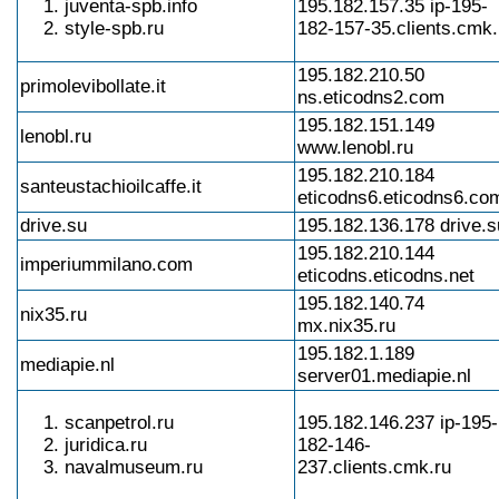
juventa-spb.info
195.182.157.35 ip-195-
style-spb.ru
182-157-35.clients.cmk.
195.182.210.50
primolevibollate.it
ns.eticodns2.com
195.182.151.149
lenobl.ru
www.lenobl.ru
195.182.210.184
santeustachioilcaffe.it
eticodns6.eticodns6.co
drive.su
195.182.136.178 drive.s
195.182.210.144
imperiummilano.com
eticodns.eticodns.net
195.182.140.74
nix35.ru
mx.nix35.ru
195.182.1.189
mediapie.nl
server01.mediapie.nl
scanpetrol.ru
195.182.146.237 ip-195-
juridica.ru
182-146-
navalmuseum.ru
237.clients.cmk.ru