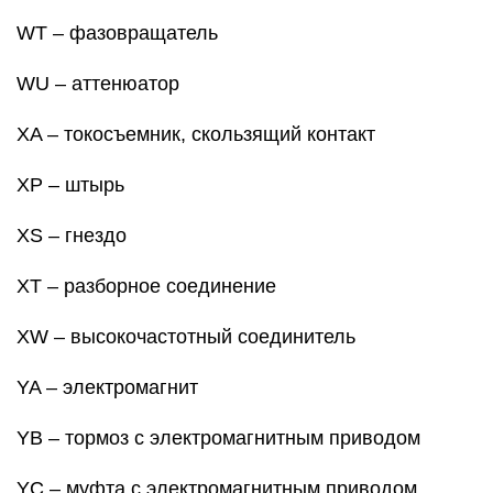
YA – электромагнит
YB – тормоз с электромагнитным приводом
YC – муфта с электромагнитным приводом
YH – электромагнитная плита
ZQ – кварцевый фильтр
Виды и значение линий
Тонкая и толстая сплошные линии — на
чертежах изображает линии электрической,
групповой связи, линии на элементах УГО.
Штриховая линия — указывает на
экранирование провода или устройств;
обозначает механическую связь (мотор —