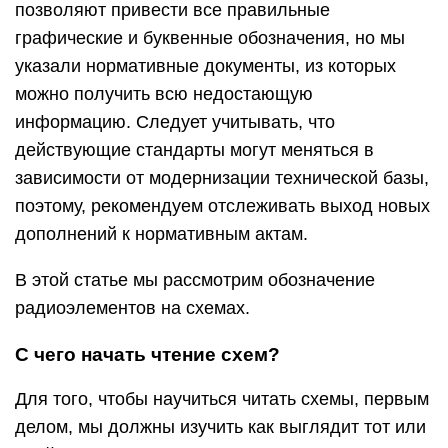
С чего начать чтение схем?
Для того, чтобы научиться читать схемы, первым
делом, мы должны изучить как выглядит тот или
иной радиоэлемент в схеме. В принципе ничего
сложного в этом нет. Вся соль в том, что если в
русской азбуке 33 буквы, то для того, чтобы
выучить обозначения радиоэлементов, придется
неплохо постараться.
До сих пор весь мир не может договориться, как
обозначать тот или иной радиоэлемент либо
устройство. Поэтому, имейте это ввиду, когда
будете собирать буржуйские схемы. В нашей
статье мы будем рассматривать наш российский
ГОСТ-вариант обозначения радиоэлементов