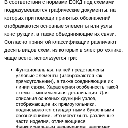
схемы – минимальная детализация. Для
описания основных функций узлов,
отображающие их прямоугольники,
подписываются стандартными буквенными
обозначениями. Это могут быть различные
части изделия, отличающиеся
функциональным назначением, например,
автоматический диммер с фотореле в качестве
датчика или обычный телевизор. Пример такой
схемы представлен ниже.
Пример функциональной схемы
телевизионного приемника
Принципиальная. Данный вид графического
документа подробно отображает как
используемые в конструкции элементы, так и
их связи и контакты. Электрические параметры
некоторых элементов могут быть отображены,
непосредственно в документе, или
представлены отдельно в виде таблицы.