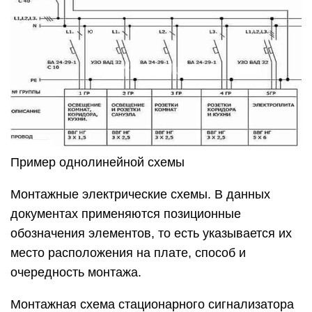
обозначения элементов, то есть указывается их
место расположения на плате, способ и
очередность монтажа.
Монтажная схема стационарного сигнализатора
горючих газов
Если на чертеже отображается проводка
квартиры, то места расположения осветительных
приборов, розеток и другого оборудования
указываются на плане. Иногда можно услышать,
как такой документ называют схемой
электроснабжения, это неверно, поскольку
последняя отображает способ подключения
потребителей к подстанции или другому
источнику питания.