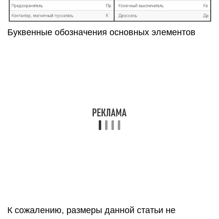
К сожалению, размеры данной статьи не
позволяют привести все правильные
графические и буквенные обозначения, но мы
указали нормативные документы, из которых
можно получить всю недостающую
информацию. Следует учитывать, что
действующие стандарты могут меняться в
зависимости от модернизации технической базы,
поэтому, рекомендуем отслеживать выход новых
дополнений к нормативным актам.
В этой статье мы рассмотрим обозначение
радиоэлементов на схемах.