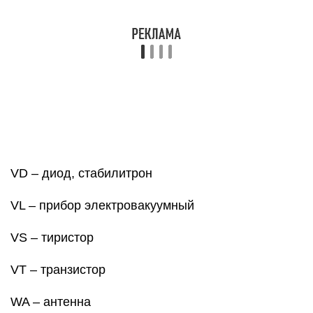
VS – тиристор
VT – транзистор
WA – антенна
WT – фазовращатель
WU – аттенюатор
XA – токосъемник, скользящий контакт
XP – штырь
XS – гнездо
XT – разборное соединение
XW – высокочастотный соединитель