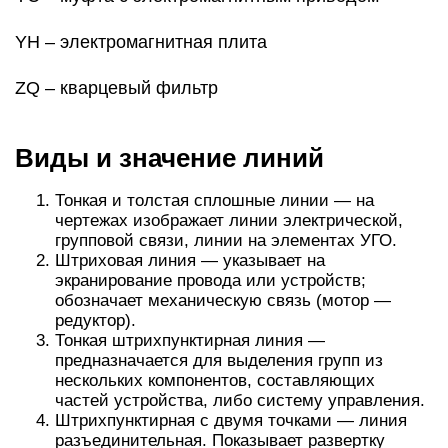
редуктор).
Тонкая штрихпунктирная линия —
предназначается для выделения групп из
нескольких компонентов, составляющих
частей устройства, либо систему управления.
Штрихпунктирная с двумя точками — линия
разъединительная. Показывает развертку
важных элементов. Указывает на удаленный от
устройства объект, связанный с системой
механической или электрической связью.
Сетевые соединительные линии показывают
полностью, но согласно стандартам, их
допускается обрывать, если они являются
помехой для нормального понимания схемы.
Обрыв обозначают стрелками, рядом указывают
основные параметры и характеристики
электрических цепей.
Жирная точка на линиях указывает на