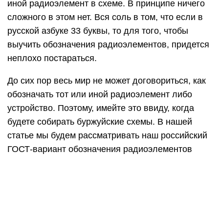
Изучаем простую схему
Ладно, ближе к делу. Давайте рассмотрим
простую электрическую схему блока питания,