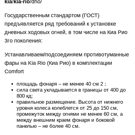
800 кд;
правильное размещение. Высота от нижнего
уровня колеса колеблется от 25 до 150 см,
промежуток между огнями не менее 60 см, а
между внешним краем фонаря и боковой
панелью – не более 40 см.
Установка ходовых огней на Киа Рио 3-го
поколения, в большинстве своем,
осуществляется под противотуманными фарами
в выемке, идущей от нижней решетки. Как снять
панель с usb — Киа Рио клуб Такое
расположение не только позволяет удобно
встроить ДХО, но и делает их вид на фоне
общей конструкции передней панели красивым и
гармоничным. Рассчитав все параметры, можно
приступать к монтажу.