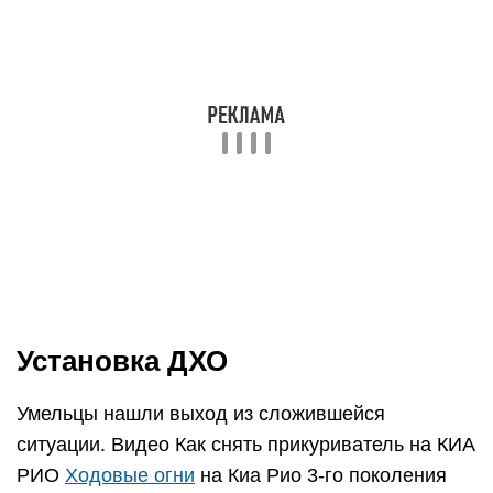
Установка ДХО
Умельцы нашли выход из сложившейся
ситуации. Видео Как снять прикуриватель на КИА
РИО
Ходовые огни
на Киа Рио 3-го поколения
можно установить самостоятельно, купив в
магазине автомобильной электроники или
заказав, к примеру, с популярного
ритейлингового портала AliExpress. В Китае идея
производства ДХО для Rio возникла практически
сразу после выхода машины, поэтому опыт
создания качественных образцов у них довольно
богатый.
Единственное оптимальное место для монтажа
огней в Рио – бампер.