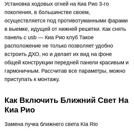
Как Включить Ближний Свет На
Киа Рио
Замена пучка ближнего света Kia Rio
Корейский автомобиль Kia Rio 3 с надежным и
простым дизайном довольно популярен среди
отечественных автолюбителей. К сожалению, у
модели также есть недостатки, в том числе
фары, где галогенные лампы быстро терпят
неудачу, приводя к тому, что свет не горит
вообще или только ближний свет.
Характеристики ламп головной оптики
В модели Kia Rio одна лампочка со сроком
службы при нормальном напряжении