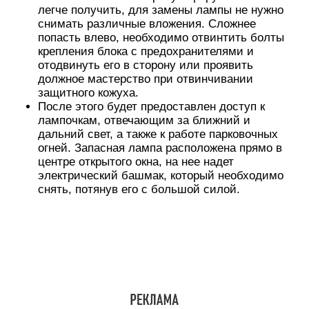
ОДНОВРЕМЕННОЕ ЛЮЧЕНИЕ БЛИЖНЕГО
СВЕТА И ДНЕВНЫХ ХОДОВЫХ ОГНЕЙ KIA
RIO 3(РЕСТАЙЛ)
ОДНОВРЕМЕННОЕ ЛЮЧЕНИЕ БЛИЖНЕГО
СВЕТА И ДНЕВНЫХ ХОДОВЫХ ОГНЕЙ KIA RIO
3(РЕСТАЙЛ) Киа Рио .
https://youtube.com/watch?v=QmWn1e319cc
Габариты и ближний свет фар.
Курс ускоренной самоподготовки для
начинающих водителей: Запись на уроки.
Удалив блок, необходимо открыть пружинный
зажим, который фиксирует лампу, которая
открывается, нажимая ее двумя пальцами, а