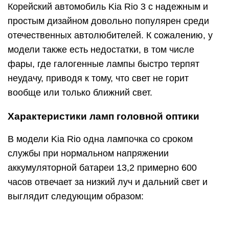
аккумуляторной батареи 13,2 примерно 600
часов отвечает за низкий луч и дальний свет и
выглядит следующим образом:
тип h5;
посадочный картридж. P43T или P43T-38;
нить накаливания света около 55 Вт, далекая.
60 Вт.
Лампа с посадочным картриджем P43T-38
отличается от обычного P43T тем, что лампы
накаливания намного точнее, но это не играет
большой роли.
При выборе необходимо учитывать тот факт, что
цвет светового потока от ламп разных
производителей будет отличаться. Вот почему
вы должны одновременно менять две луковицы,