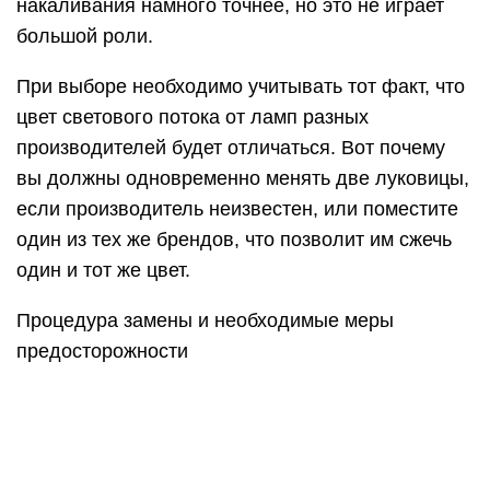
В Kia Rio лампы ближнего света расположены в
фаре под круглой защитной крышкой. Чтобы
изменить его на Kia Rio, вы должны выполнить
следующую процедуру:
Отсоедините блок питания ключом зажигания
и откройте крышку.
На обратной стороне корпуса фары имеется
круглый защитный кожух, его необходимо
отвинтить и снять. Правую фару автомобиля
легче получить, для замены лампы не нужно
снимать различные вложения. Сложнее
попасть влево, необходимо отвинтить болты
крепления блока с предохранителями и
отодвинуть его в сторону или проявить
должное мастерство при отвинчивании
защитного кожуха.
После этого будет предоставлен доступ к
лампочкам, отвечающим за ближний и