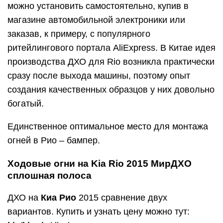
Ходовые огни на Kia Rio 2015 МирДХО
сплошная полоса
ДХО на
Киа Рио
2015 сравнение двух
вариантов. Купить и узнать цену можно тут:
kia
/
kia-rio
/dho/
Государственным стандартом (ГОСТ)
предъявляется ряд требований к установке
дневных ходовых огней, в том числе на Киа Рио
3го поколения:
Устанавливаем/подсоединяем противотуманные
фары на Kia Rio (Киа Рио) в комплектации
Comfort
площадь фонаря – не менее 40 см 2 ;
сила света укладывается в границы от 400 до