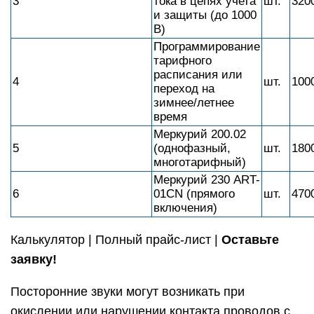
3
тока в цепях учета
шт.
320
и защиты (до 1000
В)
Программирование
тарифного
расписания или
4
шт.
100
переход на
зимнее/летнее
время
Меркурий 200.02
5
(однофазный,
шт.
180
многотарифный)
Меркурий 230 ART-
6
01CN (прямого
шт.
470
включения)
Калькулятор | Полный прайс-лист |
Оставьте
заявку!
Посторонние звуки могут возникать при
окислении или нарушении контакта проводов с