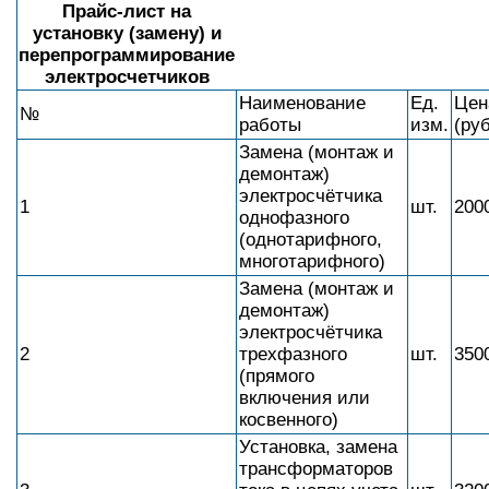
Прайс-лист на
установку (замену) и
перепрограммирование
электросчетчиков
Наименование
Ед.
Цен
№
работы
изм.
(руб
Замена (монтаж и
демонтаж)
электросчётчика
1
шт.
200
однофазного
(однотарифного,
многотарифного)
Замена (монтаж и
демонтаж)
электросчётчика
2
трехфазного
шт.
350
(прямого
включения или
косвенного)
Установка, замена
трансформаторов