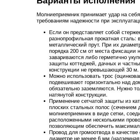
Варианты исполнения
Молниеприемник принимает удар на себя
требованиям надежности при эксплуатац
Если он представляет собой стерж
разнопрофильная прокатная сталь: 
металлический прут. При их диамет
порядка 200 см от места фиксации н
завариваются либо герметично укуп
защиты коттеджей, дачных и частн
конструкции не превышающей 30 м.
Можно использовать трос (оцинкован
подвешивают горизонтально над дом
обязательно заземляются. Нужно т
натянутой конструкции.
Применение сетчатой защиты из кат
плоских стальных полос (сечением д
молниеприемник в виде сетки, соед
расположенными несколькими пров
позволяющим обеспечить максимал
Провод для громоотвода в качестве
диаметре не менее 6 мм (надземная 