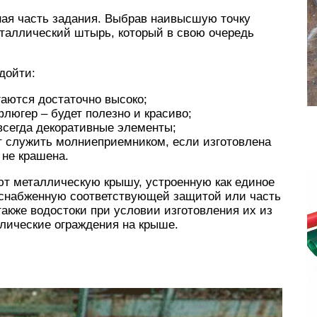
ая часть задания. Выбрав наивысшую точку
еталлический штырь, который в свою очередь
дойти:
гаются достаточно высоко;
флюгер – будет полезно и красиво;
 всегда декоративные элементы;
ет служить молниеприемником, если изготовлена
 не крашена.
ют металлическую крышу, устроенную как единое
 снабженную соответствующей защитой или часть
также водостоки при условии изготовления их из
лические ограждения на крыше.