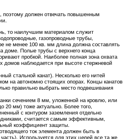
, поэтому должен отвечать повышенным
ии.
ень, то наилучшим материалом служит
водопроводные, газопроводные трубы,
ре не менее 100 кв. мм длина должна составлять
а доме. Полые трубы с верхнего конца
оривают пробкой. Наиболее полная зона охвата
ых домов наблюдается при высоте стержневой
ный стальной канат). Несколько его нитей
ом на автономно стоящих опорах. Концы канатов
олько правильно выбрать место подвешивания
анки сечением 8 мм, уложенной на кровлю, или
о 20 мм) тоже актуально. Более того,
иненный с контуром заземления отдельно
одниками, считается самым эффективным,
ьный коэффициент защиты.
 отводящего ток элемента должен быть в
часть). Используется для этих целей все та же