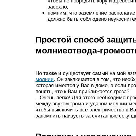
чтобы не повредить кору и древесин
засохло;
помним, что заземление располагает
должно быть соблюдено неукосните
Простой способ защиты
молниеотвода-громоот
Но также и существует самый на мой вз
молнии
. Он заключается в том, что нео
которая имеется у Вас в доме, а если пр
понять, что к Вам приближается гроза?
– Очень легко! Для этого необходимо пр
между звуком грома и ударом молнии мен
чтобы выключить всё электричество в В
запомнить наизусть за считанные секунды