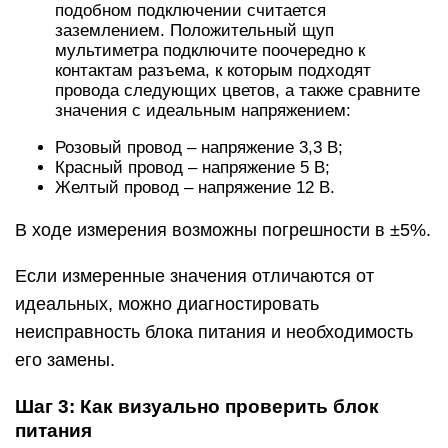
которых он закреплен;
Разберите блок питания, открутив винты,
находящиеся на его корпусе;
Визуально осмотрите микросхему блока питания
Обратить внимание необходимо на
конденсаторы. Если они вздуты, то их выход из
строя мог послужить причиной поломки блока
питания. В подобной ситуации (при желании)
можно перепаять конденсаторы, заменив их на
аналогичные по номиналу
В подобной ситуации (при желании) можно
перепаять конденсаторы, заменив их на
аналогичные по номиналу.
Когда проблем с конденсаторами не