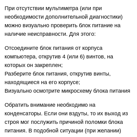
наблюдается, рекомендуется удалить всю пыль
из блока питания, смазать вентилятор и собрать
устройство обратно, а после попробовать
подключить.
Особенности
Не секрет, что современные блоки питания (БП)
стали мощнее, имеют улучшенные
характеристики и конечно же современный
дизайн, нежели их предшественники те же 10-15
лет назад. Также, многие из вас знают (или
узнают сейчас), что современные БП имеют
новые коннекторы для комплектующих, ранее не
используемых в персональных компьютерах