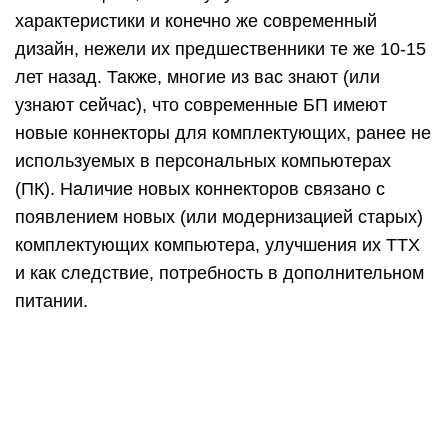
На рынке, кроме обычных, можно найти
модульные или частично модульные БП.
Отличительная черта модульного от обычного —
кабели из блока заменены разъемами для
подключения кабелей с коннекторами. Так, вы
можете отключить неиспользуемые кабели в
блоке питания, освободив место в системном
блоке для лучшей вентиляции.
Современный БП соответствует стандартам
сертификации энергоэффективности и
коэффициенту полезного действия, которые
применяются для распределения мощности и
эффективности подачи питания на
комплектующие компьютера. Благодаря
«большей прожорливости» в питании тех же