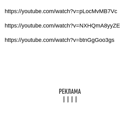
https://youtube.com/watch?v=pLocMvMB7Vc
https://youtube.com/watch?v=NXHQmA8yyZE
https://youtube.com/watch?v=btnGgGoo3gs
Знание, как устроен блок питания ПК, для
большинства пользователей не так важно. Но
для тех, кто хочет повысить свой уровень
квалификации и заниматься ремонтом и
апгрейдом компьютеров, эти сведения, как
минимум, лишними не будут
Как проверить блок питания
Если у компьютера появился один из симптомов,