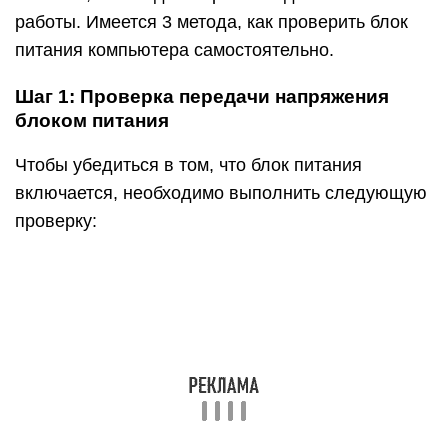
Полностью отключите компьютер от сети –
рекомендуем не только вытащить питающий
кабель из розетки, но и нажать кнопку
отключения подачи энергии на блоке питания,
выставив ее в положение off (0).
Отключите все компоненты компьютера от блока
питания – материнскую плату, жесткие диски,
видеокарту и другие.
Возьмите канцелярскую скрепку, которая сможет
выступить перемычкой и замкнуть контакты. Ее
необходимо изогнуть в U-образную форму.
Далее найдите максимально большой жгут
проводов с разъемом на 20 или 24 контакта,
который идет от блока питания. Данный контакт
при обычной работе компьютера подключается к
материнской плате, и определить его несложно.