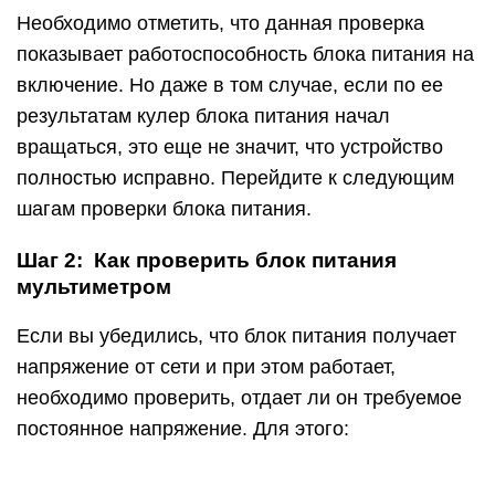
Подключите к блоку питания любое внешнее
сопротивление – дисковод, жесткий диск,
кулеры;
Далее возьмите мультиметр, выставленный на
измерение напряжения, и подключите
отрицательный вывод диагностического
прибора к черному контакту 20/24-выводного
разъема блока питания. Черный контакт при
подобном подключении считается
заземлением. Положительный щуп
мультиметра подключите поочередно к
контактам разъема, к которым подходят
провода следующих цветов, а также сравните
значения с идеальным напряжением:
Розовый провод – напряжение 3,3 В;
Красный провод – напряжение 5 В;
Желтый провод – напряжение 12 В.