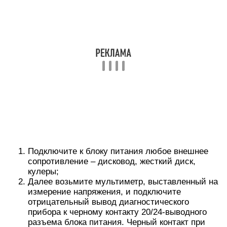
В ходе измерения возможны погрешности в ±5%.
Если измеренные значения отличаются от
идеальных, можно диагностировать
неисправность блока питания и необходимость
его замены.
Шаг 3: Как визуально проверить блок
питания
При отсутствии мультиметра (или при
необходимости дополнительной диагностики)
можно визуально проверить блок питание на
наличие неисправности. Для этого:
Отсоедините блок питания от корпуса
компьютера, открутив 4 (или 6) винтов, на