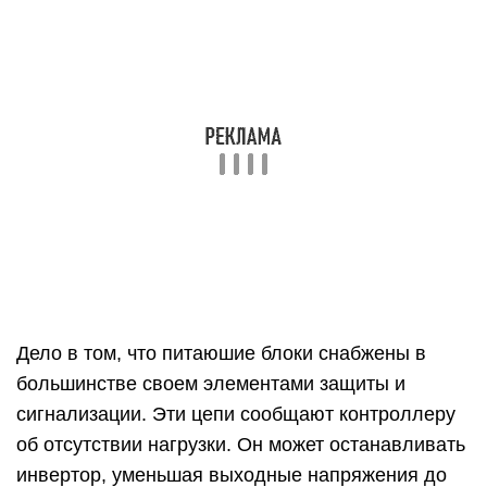
При запуске блока питания достаточно
подключить нагрузку в виде проволочных
сопротивлений ПЭВ-25 6 -10 Ом (к шине +12 В) и
2 — 3 Ом (к шине +5 В).