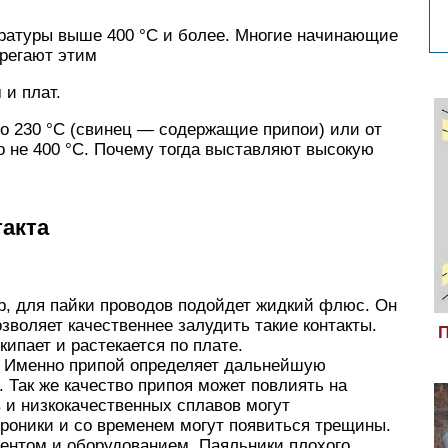
ературы выше 400 °C и более. Многие начинающие
регают этим
 и плат.
о 230 °C (свинец — содержащие припои) или от
ко не 400 °C. Почему тогда выставляют высокую
такта
, для пайки проводов подойдет жидкий флюс. Он
зволяет качественнее залудить такие контакты.
П
ипает и растекается по плате.
. Именно припой определяет дальнейшую
 Так же качество припоя может повлиять на
 и низкокачественных сплавов могут
троники и со временем могут появиться трещины.
ентом и оборудованием. Паяльники плохого