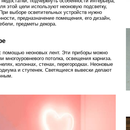
недостатки, подчеркнуть особенности интерьера,
ля этой цели используют неоновую подсветку,
. При выборе осветительных устройств нужно
ности, предназначение помещения, его дизайн,
ебели, предметы декора.
ре
с помощью неоновых лент. Эти приборы можно
ли многоуровневого потолка, освещения карниза.
елях, колоннах, стенах, перегородках. Неоновые
одиума и ступенек. Светящиеся вывески делают
чным.