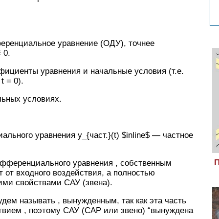
еренциальное уравнение (ОДУ), точнее
 0.
ффициенты уравнения и начальные условия (т.е.
 = 0).
льных условиях.
ьного уравнения y_{част.}(t) $inline$ — частное
П
ифференциального уравнения , собственным
т от входного воздействия, а полностью
ми свойствами САУ (звена).
дем называть , вынужденным, так как эта часть
вием , поэтому САУ (САР или звено) “вынуждена