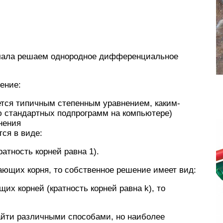
начала решаем однородное дифференциальное
ение:
яется типичным степенным уравнением, каким-
ю стандартных подпрограмм на компьютере)
нения
тся в виде:
атность корней равна 1).
дающих корня, то собственное решение имеет вид:
щих корней (кратность корней равна k), то
йти различными способами, но наиболее