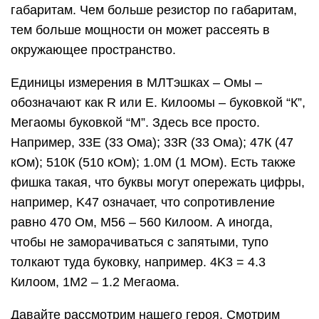
габаритам. Чем больше резистор по габаритам,
тем больше мощности он может рассеять в
окружающее пространство.
Единицы измерения в МЛТэшках – Омы –
обозначают как R или E. Килоомы – буковкой “К”,
Мегаомы буковкой “М”. Здесь все просто.
Например, 33Е (33 Ома); 33R (33 Ома); 47К (47
кОм); 510К (510 кОм); 1.0М (1 МОм). Есть также
фишка такая, что буквы могут опережать цифры,
например, K47 означает, что сопротивление
равно 470 Ом, M56 – 560 Килоом. А иногда,
чтобы не заморачиваться с запятыми, тупо
толкают туда буковку, например. 4K3 = 4.3
Килоом, 1М2 – 1.2 Мегаома.
Давайте рассмотрим нашего героя. Смотрим