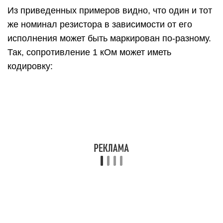
Из приведенных примеров видно, что один и тот
же номинал резистора в зависимости от его
исполнения может быть маркирован по-разному.
Так, сопротивление 1 кОм может иметь
кодировку:
102 – для 2-10% ряда;
1001 – для 1% ряда;
01B – для малогабаритных резисторов 1%
ряда.
Данная система обозначений применяется на
90+ процентах безвыводных приборов,
выпускаемых во всем мире. Но гарантии, что
какой-либо изготовитель не применяет свою
систему маркировки, нет. Поэтому, в случае
сомнений, самый надежный способ – измерить
реальное значение сопротивления