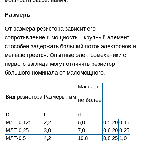
мощность рассеивания.
Размеры
От размера резистора зависит его
сопротивление и мощность – крупный элемент
способен задержать больший поток электронов и
меньше греется. Опытные электромеханики с
первого взгляда могут отличить резистор
большого номинала от маломощного.
Масса, г
Вид резистора
Размеры, мм
не более
D
L
d
I
МЛТ-0,125
2,2
6,0
0,5
20
0,15
МЛТ-0,25
3,0
7,0
0,6
20
0,25
МЛТ-0,5
4,2
10,8
0,8
25
1,0