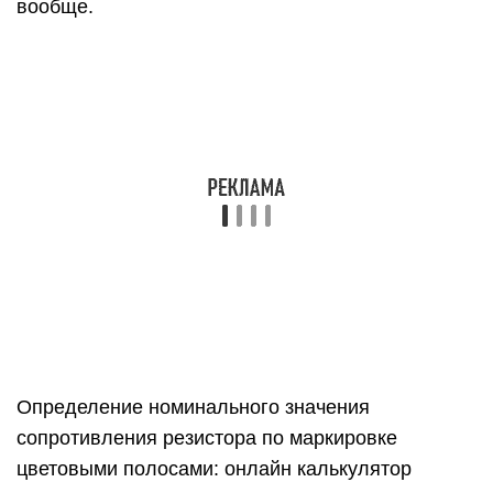
Определение номинального значения
сопротивления резистора по маркировке
цветовыми полосами: онлайн калькулятор
Как расшифровать маркировку конденсатора и
узнать его ёмкость?
Маркировка проводов и кабелей и расшифровка
марки
Что такое резистор и для чего он нужен?
Что такое варистор, основные технические
параметры, для чего используется
Что означает степень защиты IP —