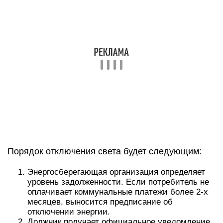
Отключение электроэнергии за
неуплату: при какой
задолженности отключают,
правила, штрафы и законы, акт
Во-вторых, такие действия могут быть
выявлены. А к нарушителям будет применена
ответственность. В этом случае
административный кодекс устанавливает
штрафы в размере от полутора до двух тысяч
рублей для граждан, от тридцати до сорока
тысяч для лиц юридических.
Оставаться без света долго никому не хочется.
Поэтому встает вопрос, куда обращаться и что
делать для его подключения. Самым верным