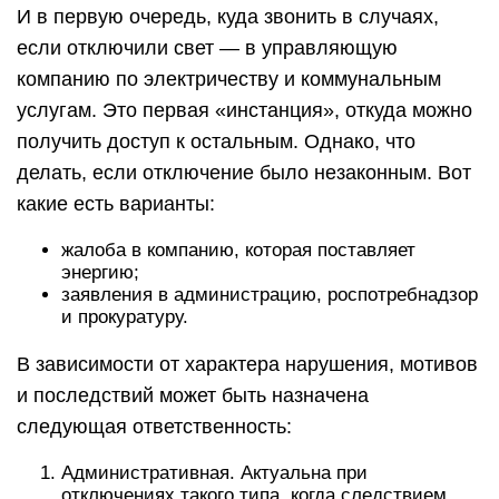
таковые имели непосредственное отношение к
перебоям в питания. Помимо, собственник
жилья также на законодательной основе может
потребовать компенсировать ему ущерб,
однако его сумма нормативно не закреплена и
определяется в ходе судебного
разбирательства.
Уголовная. В особых случаях самоуправство
не всегда наказывается в соответствии с
административным кодексом. Есть
исключения, когда имеет место УК РФ. То
лицо, что является ответственным, может не
только выплачивать штраф, но и быть
приговорено к общественным работам, а также
лишению свободы. Более того, если в
качестве последствия после лишения
электричества стали ущерб здоровью или
крупные денежные расходы, то перечень
санкций сохраняется.
В особых ситуациях, когда это приводит к
смерти человека, то ответственному лицу
навсегда могут запретить занимать