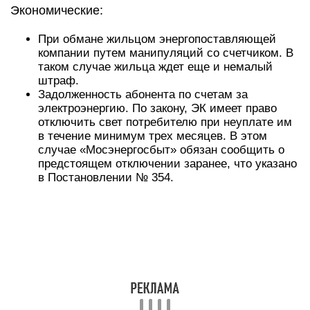
Экономические:
При обмане жильцом энергопоставляющей
компании путем манипуляций со счетчиком. В
таком случае жильца ждет еще и немалый
штраф.
Задолженность абонента по счетам за
электроэнергию. По закону, ЭК имеет право
отключить свет потребителю при неуплате им
в течение минимум трех месяцев. В этом
случае «Мосэнергосбыт» обязан сообщить о
предстоящем отключении заранее, что указано
в Постановлении № 354.
Важно понимать, что в ситуации, когда
потребитель не получил уведомления, услуга не
может быть отключена. Например, если после
сообщения о заказном письме абонент не
получил его на почте по любой причине,
уведомление не считается врученным