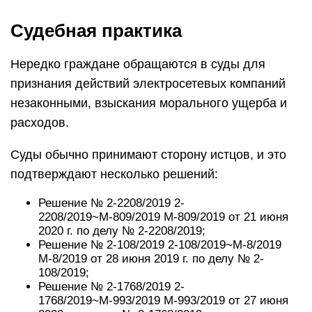
При удовлетворении исковых требований
компания-ответчик обязуется восстановить
электроснабжение истцу, а также возместить
судебные расходы, если такие требования
указаны в иске.
Если отключения света было
незаконным