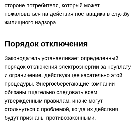
утвержденным правилам, иначе могут
столкнуться с проблемой, когда их действия
будут признаны противозаконными.
Порядок отключения света будет следующим:
Энергосберегающая организация определяет
уровень задолженности. Если потребитель не
оплачивает коммунальные платежи более 2-х
месяцев, выносится предписание об
отключении энергии.
Должник получает официальное уведомление,
подтверждающее решение поставщика
прекратить доступ потребителя к
энергоснабжению.
В назначенную дату представители
поставщика приезжают к потребителю,
производят отключение света. Об этом также
составляется специальный акт (см. ниже).