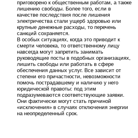
Повторное подключение электричества
нисколько не стоит, поэтому если сотрудники
предлагают сделать это за деньги, то об этом
также нужно сообщить.
Законных оснований для отключения
электроэнергии много, однако это ни в коей мере
не оправдывает его полного отсутствия. Именно
знание сроков отключения, а также рычагов
воздействия на жилищные службы позволит
отстоять свои права и получить услуги, за
которые вы платите. Однако все это не будет
работать, если каждый жилец будет брать на
себя ответственность по вмешательству в работу