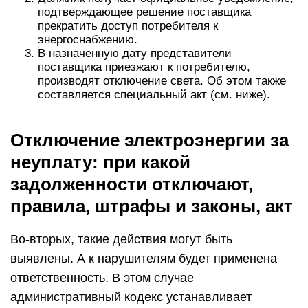
способом вернуть электричество является
погашение долга. При отсутствии возможности
единовременной, потребители имеют право
просить о рассрочке оплаты долга на полгода. С
документами, свидетельствующими об оплате
или рассрочке, нужно обратиться к исполнителю
коммунальных услуг для подключения
электричества. Следует знать, что эта услуга
является платной.
Судебная практика
Нередко граждане обращаются в суды для
признания действий электросетевых компаний
незаконными, взыскания морального ущерба и
расходов.