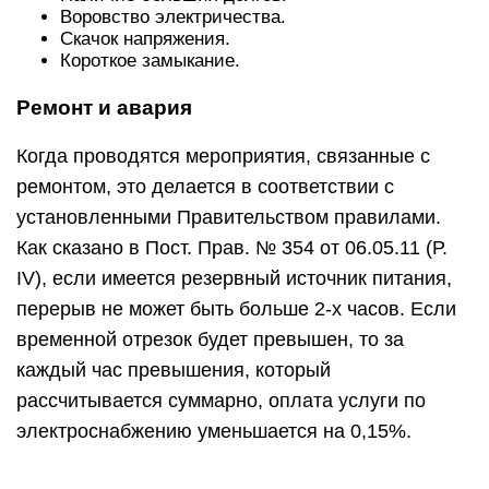
Поставка электроэнергии не может прерываться
больше, чем на 3 дня в году, следующие друг за
другом. Жильцы должны быть предупреждены о
неподаче энергии заблаговременно, за
исключением наступления аварийной ситуации.
Если это не будет сделано, законом о защите
прав потребителей предусматривается
компенсация материального ущерба и
морального вреда (ст. 14, 15).
Когда случается авария, время исправления
коммуникаций не подлежит регламенту. Но в