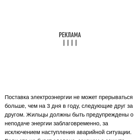
обязанности поставщика входят
профилактические мероприятия и действия по
поддержанию исправной работы сетей. И если
он бездействовал, что и привело к аварии, то
ему можно предъявить претензии.
Неуплата
Если потребитель не платил за электричество 3
месяца, ему сначала сделают предупреждение с
предложением погасить долг, а затем через
месяц произведут отключение света, если от
него не последует правильной реакции. Что
делать, если отключили свет за длительную
неуплату? Требуется не только быстро
произвести её с учётом набежавшей пени, но и
представить квитанцию в расчётный центр.