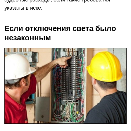
жалоба в компанию, которая поставляет
энергию;
заявления в администрацию, роспотребнадзор
и прокуратуру.
В зависимости от характера нарушения, мотивов
и последствий может быть назначена
следующая ответственность:
Административная. Актуальна при
отключениях такого типа, когда следствием
стала поломка любого электрооборудования.
Помимо, действия также могут быть
рассмотрены как самоуправство, что ведет за
собой оформление штрафа. Если
производится частое отключения, то
выплачивается штраф по причине
несоблюдения обеспечения коммунальными
услугами. И выплата производится не только
организацией, но и ее руководством, если