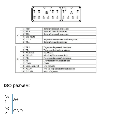
ISO разъем:
№
А+
1
№
GND
2