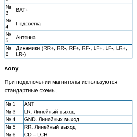
№
BAT+
3
№
Подсветка
4
№
Антенна
5
№
Динамики (RR+, RR-, RF+, RF-, LF+, LF-, LR+,
6
LR-)
sony
При подключении магнитолы используются
стандартные схемы.
№ 1
ANT
№ 3
LR. Линейный выход
№ 4
GND. Линейных выход
№ 5
RR. Линейный выход
№ 6
CD – LCH