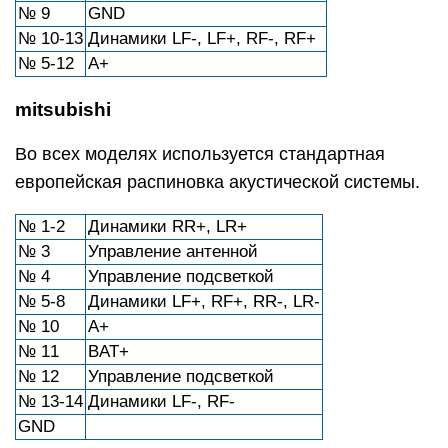
№ 9
GND
№ 10-13
Динамики LF-, LF+, RF-, RF+
№ 5-12
А+
mitsubishi
Во всех моделях используется стандартная
европейская распиновка акустической системы.
№ 1-2
Динамики RR+, LR+
№ 3
Управление антенной
№ 4
Управление подсветкой
№ 5-8
Динамики LF+, RF+, RR-, LR-
№ 10
А+
№ 11
BAT+
№ 12
Управление подсветкой
№ 13-14
Динамики LF-, RF-
GND