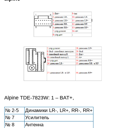
Alpine TDE-7823W: 1 – BAT+,
№ 2-5
Динамики LR-, LR+, RR-, RR+
№ 7
Усилитель
№ 8
Антенна