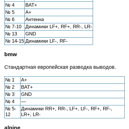
№ 4
BAT+
№ 5
A+
№ 6
Антенна
№ 7-10
Динамики LF+, RF+, RR-, LR-
№ 13
GND
№ 14-15
Динамики LF-, RF-
bmw
Стандартная европейская разводка выводов.
№ 1
А+
№ 2
BAT+
№ 3
GND
№ 4
—
№ 5-
Динамики RR+, RR-, LF+, LF-, RF+, RF-,
12
LR+, LR-
alpine