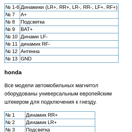
№ 1-6
Динамики (LR+, RR+, LR-, RR-, LF+, RF+)
№ 7
А+
№ 8
Подсветка
№ 9
BAT+
№ 10
Динами LF-
№ 11
динамик RF-
№ 12
Антенна
№ 13
GND
honda
Все модели автомобильных магнитол
оборудованы универсальным европейским
штекером для подключения к гнезду.
№ 1
Динамик RR+
№ 2
Динамик LR+
№ 3
Подсветка