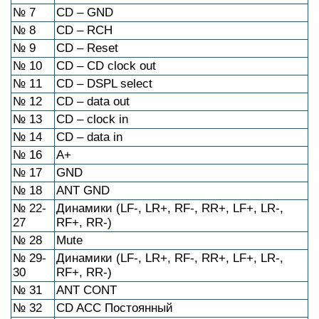
№ 7
CD – GND
№ 8
CD – RCH
№ 9
CD – Reset
№ 10
CD – CD clock out
№ 11
CD – DSPL select
№ 12
CD – data out
№ 13
CD – clock in
№ 14
CD – data in
№ 16
A+
№ 17
GND
№ 18
ANT GND
№ 22-
Динамики (LF-, LR+, RF-, RR+, LF+, LR-,
27
RF+, RR-)
№ 28
Mute
№ 29-
Динамики (LF-, LR+, RF-, RR+, LF+, LR-,
30
RF+, RR-)
№ 31
ANT CONT
№ 32
CD ACC Постоянный