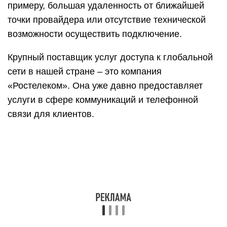
посредством собственных ресурсов. Технологии,
доступные сельским жителям, – это xDSL или
GPON. Рассмотрим подробнее последнюю.
Gpon оптоволокно
Стоимость прокладки оптического кабеля
значительно выше, чем медного.
Соответственно, поставщик услуг старается
минимизировать расходы. «Ростелеком»
проводит оптоволоконный интернет в частный
дом по следующему принципу. Кабель
протягивается до ближайшего коммутатора, а
далее идет разделение по абонентам. В
квартире клиента на входе находится
специальное устройство —
оптический роутер
,
преобразующий сигнал от кабеля провайдера.