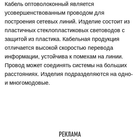
Кабель оптоволоконный является
усовершенствованным проводом для
построения сетевых линий. Изделие состоит из
пластичных стеклопластиковых световодов с
защитой из пластика. Кабельная продукция
отличается высокой скоростью перевода
информации, устойчива к помехам на линии.
Провод может соединять системы на больших
расстояниях. Изделия подразделяются на одно-
и многомодовые.
В оптоволокне используются разные виды
разъемов (FJ, ST, MU, SC). Провода бюджетны,
выглядят эстетично, однако требуют
приобретения дополнительного оборудования и
сложны в установке. Продукция используется