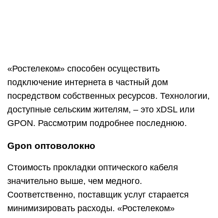
Таков внешний вид маршрутизатора:
У роутера два оптических входа и четыре
Ethernet-выхода. Этого обычно хватает для