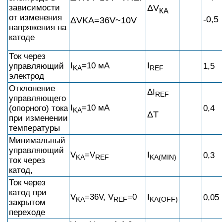
ΔV
зависимости
КА
от изменения
-0,5
ΔVKA=36V~10V
напряжения на
катоде
Ток через
I
=10 мA
I
управляющий
1,5
KA
REF
электрод
Отклонение
ΔI
REF
управляющего
I
=10 мA
(опорного) тока
0,4
KA
ΔT
при изменении
температуры
Минимальный
управляющий
V
=V
I
0,3
KA
REF
KA(MIN)
ток через
катод,
Ток через
катод при
V
=36V, V
=0
I
0,05
KA
REF
KA(OFF)
закрытом
переходе