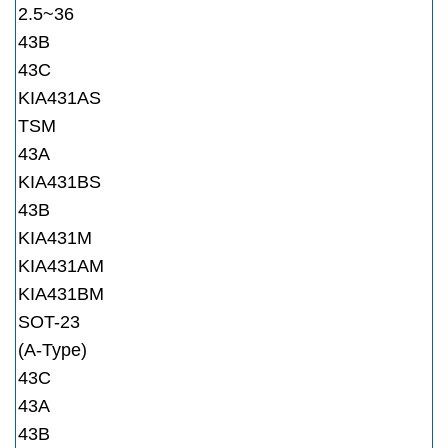
2.5~36
43B
43C
KIA431AS
TSM
43A
KIA431BS
43B
KIA431M
KIA431AM
KIA431BM
SOT-23
(A-Type)
43C
43A
43B