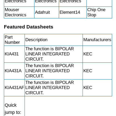
Electronics
Electronics
Electronics
Mouser
Chip One
Adafruit
Element14
Electronics
Stop
Featured Datasheets
Part
Description
Manufacturers
Number
The function is BIPOLAR
KIA431
LINEAR INTEGRATED
KEC
CIRCUIT.
The function is BIPOLAR
KIA431A
LINEAR INTEGRATED
KEC
CIRCUIT.
The function is BIPOLAR
KIA431AF
LINEAR INTEGRATED
KEC
CIRCUIT.
Quick
jump to: