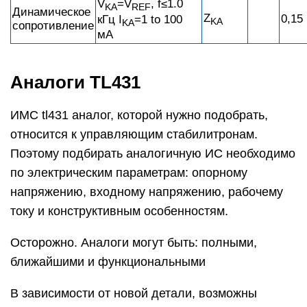
V
=V
, f≤1.0
KA
REF
Динамическое
Z
0,15
кГц I
=1 to 100
KA
KA
сопротивление
мA
Аналоги TL431
ИМС tl431 аналог, которой нужно подобрать,
относится к управляющим стабилитронам.
Поэтому подбирать аналогичную ИС необходимо
по электрическим параметрам: опорному
напряжению, входному напряжению, рабочему
току и конструктивным особенностям.
Осторожно. Аналоги могут быть: полными,
ближайшими и функциональными
В зависимости от новой детали, возможны