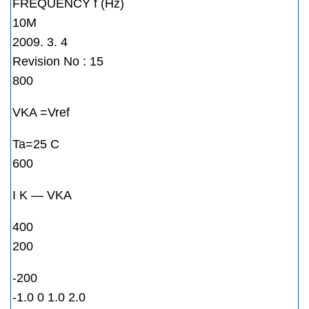
FREQUENCY f (Hz)
10M
2009. 3. 4
Revision No : 15
800
VKA =Vref
Ta=25 C
600
I K — VKA
400
200
-200
-1.0 0 1.0 2.0