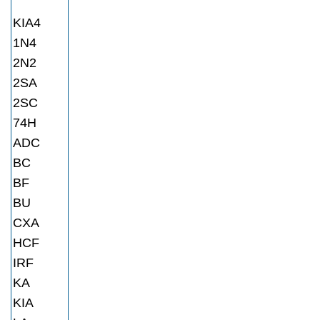
KIA4
1N4
2N2
2SA
2SC
74H
ADC
BC
BF
BU
CXA
HCF
IRF
KA
KIA