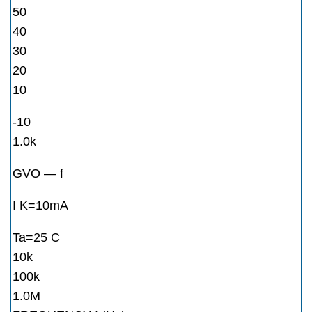
50
40
30
20
10
-10
1.0k
GVO — f
I K=10mA
Ta=25 C
10k
100k
1.0M