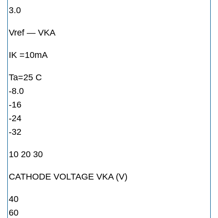
3.0
Vref — VKA
IK =10mA
Ta=25 C
-8.0
-16
-24
-32
10 20 30
CATHODE VOLTAGE VKA (V)
40
60