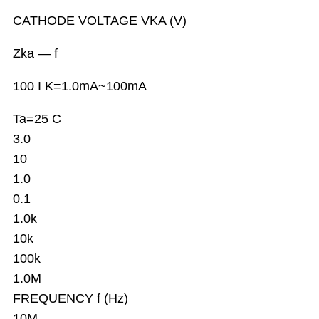
CATHODE VOLTAGE VKA (V)
Zka — f
100 I K=1.0mA~100mA
Ta=25 C
3.0
10
1.0
0.1
1.0k
10k
100k
1.0M
FREQUENCY f (Hz)
10M