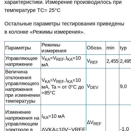
характеристики. Измерение производилось при
температуре TC= 25°C
Остальные параметры тестирования приведены
в колонке «Режимы измерения».
Режимы
Параметры
Обозн.
min
typ
измерения
V
=V
,I
=10
Управляющее
KA
REF
KA
V
2,455
2,49
REF
напряжение
мA
Величина
отклонения
V
=V
,I
=10
KA
REF
KA
управляющего
V
9,0
мA, Ta = от 0°C до
DEV
напряжения
+85°C
при изменении
температуры
Изменение
I
=10 мA
напряжения на
KA
ΔV
управляющем
REF
-1,0
ΔVKA=10V~VREF
электроде в