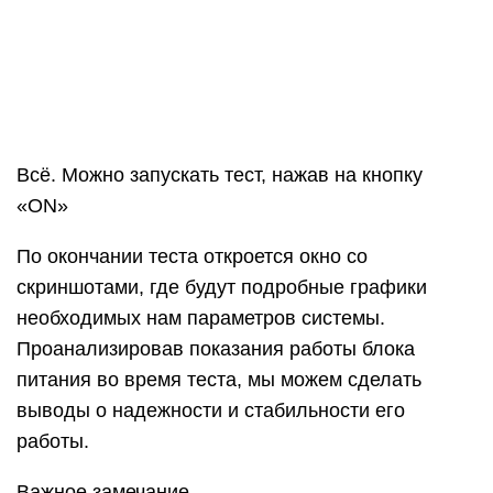
Проанализировав показания работы блока
питания во время теста, мы можем сделать
выводы о надежности и стабильности его
работы.
Важное замечание
Программа OCCT очень сильно нагружает БП во
время теста. Если вы не уверены в качестве
своего блока питания, то, возможно, стоит
воздержаться от данного теста. Особенно
внимательно к этому замечанию стоит отнестись
владельцам дешевых китайских блоков питания
неизвестного или малоизвестного
производителя. Это же и относится к
владельцам ноутбуков. Для вас, пожалуй,
оптимальным вариантом будет программа