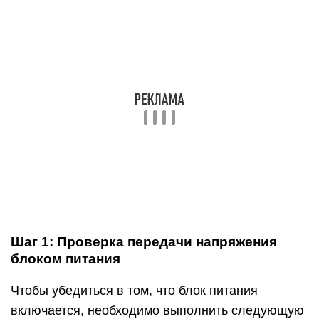
отключения подачи энергии на блоке питания,
выставив ее в положение off (0).
Отключите все компоненты компьютера от блока
питания – материнскую плату, жесткие диски,
видеокарту и другие.
Возьмите канцелярскую скрепку, которая сможет
выступить перемычкой и замкнуть контакты. Ее
необходимо изогнуть в U-образную форму.
Далее найдите максимально большой жгут
проводов с разъемом на 20 или 24 контакта,
который идет от блока питания. Данный контакт
при обычной работе компьютера подключается к
материнской плате, и определить его несложно.