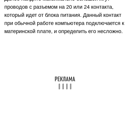
рядом
Обратите внимание, что черных проводов на
разъеме может быть несколько, тогда как
зеленый, чаще всего, один. Вставьте перемычку-
скрепку в обнаруженные контакты, чтобы
имитировать для блока питания процесс
подключения к материнской плате
Убедитесь, что скрепка вставлена плотно, и она
прижимает оба контакта
Вставьте перемычку-скрепку в обнаруженные
контакты, чтобы имитировать для блока питания
процесс подключения к материнской плате.
Убедитесь, что скрепка вставлена плотно, и она
прижимает оба контакта