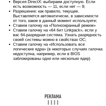
Версия DirectX: выбираем доступную. Если
есть возможность — 11, если нет — 9;
Разрешение: как правило, текущее.
Выставляется автоматически, в зависимости
от того, какое в данный момент используете;
Ставим галочку на «Полноэкранный режим»
Ставим галочку на «64 бит Linkpack», если у
вас 64-разрядная система. Узнать разрядность
своей системы можно в свойствах ОС;
Ставим галочку на «Использовать все
логические ядра» (в некоторых случаях галочка
недоступна, например, если в BIOS
заблокированы одно или несколько ядер)
Всё. Можно запускать тест, нажав на кнопку
«ON»
По окончании теста откроется окно со
скриншотами, где будут подробные графики
необходимых нам параметров системы.