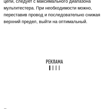
работы также должно показывать на 10 ампер
(голубая стрелка). Если измерения покажут, что
предел завышен (показания получаются менее
0,2 А), то можно, чтобы получить более точные
значения, переставить сначала красный провод
в среднее гнездо, а затем ручку переключателя
– в положение 200 мА. Бывает, что и этого
многовато, и приходится переключателем
снижать еще на разряд и т.д. Не вполне удобно,
не спорим, но зато безопасно и для
пользователя, и для прибора.
Кстати, о безопасности
Никогда не следует пренебрегать мерами
предосторожности. И особенно если речь идет
об опасных напряжениях (а сетевое напряжение