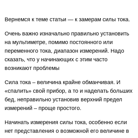
бед, неправильно установив верхний предел
измерений – проще простого.
Начинать измерения силы тока, особенно если
нет представления о возможной его величине в
цепи, следует с максимального диапазона
мультитестера. При необходимости можно,
переставив провод и последовательно снижая
верхний предел, выйти на оптимальный.
Поэтому настоятельная рекомендация – если вы
не знаете, какая сила тока ожидается в цепи,
начинайте измерения всегда с максимальных
величин. То есть, например, на том же DT 830
красный щуп должен быть установлен в гнездо
на 10 ампер (показано на иллюстрации красной
стрелкой). И рукоятка переключатель режимов