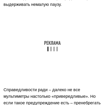
1)Значок сопротивления. Этот значок говорит
нам о том, что мы собираемся мерять
сопротивление. На фотографии показан
диапазон сопротивления, который мы можем
измерить мультиметром — от 0 Ом
до 200
МегаОм.
2)Значок постоянного напряжения. Означает, что
ставя переключатель на него, мы сможем
измерять постоянный ток. В данном приборе,
диапазон измерения постоянного напряжение от
0 миливольт до 1000 Вольт.