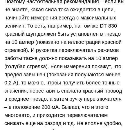
220 В – чрезвычайно опасно) и высоких токах
Мы здесь спокойно ведём разговор об амперах,
а между тем, безопасным для человека
считается ток не выше 0.001 ампера. А ток всего
в 0.01 ампера, прошедший через тело человека,
чаще всего приводит к необратимыми
последствиям.
Проведение замеров силы тока, особенно если
работа ведется в самом высоком диапазоне,
рекомендуется проводить максимально быстро.
В противном случае мультитестер может просто
перегореть.