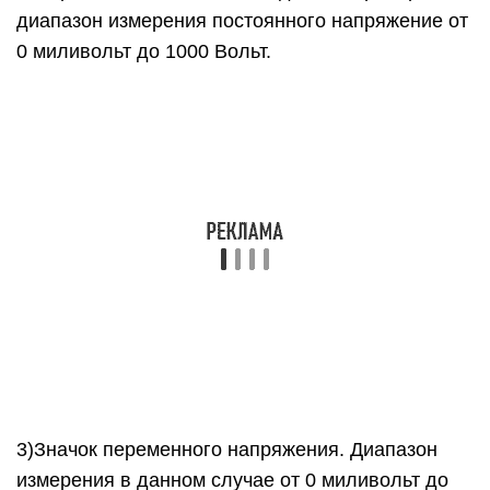
измеряется в Фарадах. Диапазон от 0 и до 200
микроФарад.
6)Значок измерения силы тока постоянного
напряжения. Диапазон от 0 до 20 Ампер.
7)Значок измерения силы тока переменного
напряжения. Диапазон от 0 до 20 Ампер.
8)Диодная прозвонка. Показывает именно
падение напряжения на замеряемом элементе в
миллиВольтах. Да-да, можно не протирать глаза,
чтобы еще раз прочитать предыдущее
предложение ;-). Прелесть данной функции в
том, что если высвечивается падение
напряжения меньше, чем 100 миллиВольт (для
различных моделей оно разное), из мультиметра