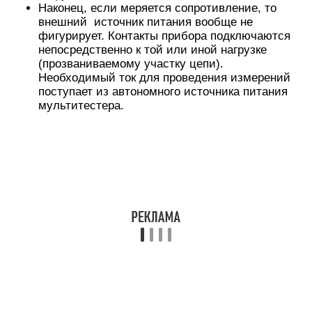
Наконец, если меряется сопротивление, то
внешний источник питания вообще не
фигурирует. Контакты прибора подключаются
непосредственно к той или иной нагрузке
(прозваниваемому участку цепи).
Необходимый ток для проведения измерений
поступает из автономного источника питания
мультитестера.
Вернемся к теме статьи — к замерам силы тока.
Очень важно изначально правильно установить
на мультиметре, помимо постоянного или
переменного тока, диапазон измерений. Надо
сказать, что у начинающих с этим часто
возникают проблемы
Сила тока – величина крайне обманчивая. И
«спалить» свой прибор, а то и наделать больших