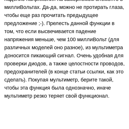
Измеряем силу тока.
Запомните одно правило при измерениях: при
измерении силы тока, щупы соединяются
последовательно с нагрузкой, а при измерении
других величин — параллельно.
На рисунке ниже показано, как надо правильно
соединять щупы и нагрузку для того, чтобы
замерить силу тока:
Черный щуп, который воткнут в гнездо СОМ —
его не трогаем, а красный переносим в гнездо,
где написано mA или хA, где вместо х —
максимальное значение силы тока, которую