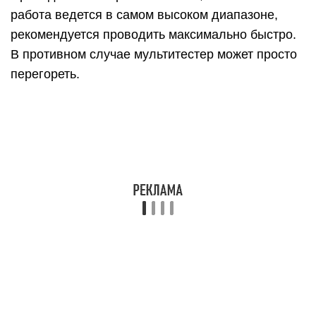
Обратите внимание. Слово «unfused» в данном
случае обозначает, что прибор в этом режиме не
защищен плавким предохранителем
То есть при перегреве он просто выйдет
полностью из строя. Указано и допустимое время
замера – не более 10 секунд, да и то не чаще
одного раза в 15 минут («each 15 m»). То есть
после каждого такого замера придется еще и
выдерживать немалую паузу.