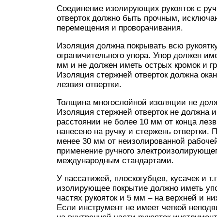
Соединение изолирующих рукояток с руч
отверток должно быть прочным, исключа
перемещения и проворачивания.
Изоляция должна покрывать всю рукоятк
ограничительного упора. Упор должен им
мм и не должен иметь острых кромок и гр
Изоляция стержней отверток должна окан
лезвия отвертки.
Толщина многослойной изоляции не дол
Изоляция стержней отверток не должна и
расстоянии не более 10 мм от конца лез
нанесено на ручку и стержень отвертки.
менее 30 мм от неизолированной рабоче
применение ручного электроизолирующег
международным стандартами.
У пассатижей, плоскогубцев, кусачек и т.
изолирующее покрытие должно иметь упо
частях рукояток и 5 мм – на верхней и н
Если инструмент не имеет четкой неподв