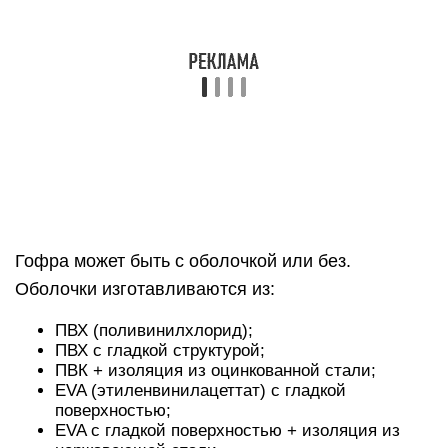
ПВХ (поливинилхлорид);
ПВХ с гладкой структурой;
ПВК + изоляция из оцинкованной стали;
EVA (этиленвинилацеттат) с гладкой
поверхностью;
EVA с гладкой поверхностью + изоляция из
нержавеющей стали.
Назначение гофры из металла
Изделие выполняет функцию чехла,
предотвращающего контакт проводов с
окружающими поверхностями, механические
повреждения кабеля, защищающего от
попадание воды и воздействия ультрафиолета.
Помимо предохранения проводов, гофра, с
точки зрения пожарной безопасности, защищает