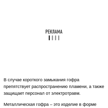
В случае короткого замыкания гофра
препятствует распространению пламени, а также
защищает персонал от электротравм.
Металлическая гофра – это изделие в форме
полой трубки, имеющей складки и рёбра
жёсткости, параллельные её сечению. Эта
особенность обеспечивает гофре главные
преимущества – гибкость и высокую
устойчивость к нагрузкам.
Прочность гофрированной трубы объясняет
простой физический закон: чем больше площадь
поверхности материала трубы, тем меньшее
суммарное давление приходится на её стенки.
Поэтому гофрированная труба отличается
высокой устойчивостью к давлению и легко