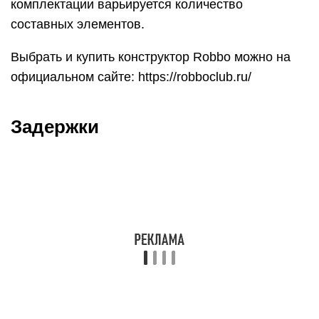
комплектации варьируется количество
составных элементов.
Выбрать и купить конструктор Robbo можно на
официальном сайте: https://robboclub.ru/
Задержки
Простейшей с точки зрения использования
функцией времени является задержка, их у нас
две:
delay(time) – “Приостанавливает” выполнение
кода на time миллисекунд. Дальше функции
delay выполнение кода не идёт, за
исключением прерываний. Использовать
рекомендуется только в самых крайних или тех
случаях, когда delay не влияет на скорость
работы устройства. time принимает тип данных