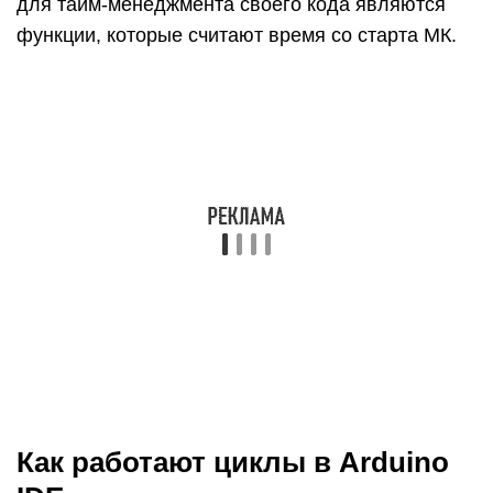
Как работают циклы в Arduino
IDE
Любой цикл в C++ и языке программирования
Ардуино представляет собой действие, которое
повторяется множество или бесконечное
количество раз. Ни одна программа для
микроконтроллера Ардуино не обходится без
цикла, например, void loop вызывается в
бесконечном цикле. Операторы циклов бывают
трех видов: for, while и do while — остановимся
на каждом операторе, рассмотрим, как они
работают на примерах.