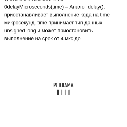
70 минут (4 294 967 295 микросекунд) с
разрешением 4 микросекунды. Работает на
системном таймере Timer 0
Задержки использовать очень просто:
И вот мы можем делать какое-то действие два
раза в секунду. А что делать, если нам нужно
выполнять одно действие два раза в секунду, а
другое – три? А третье – 10 раз в секунду